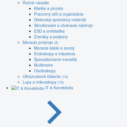
Ručné náradie
Kliešte a pinzety
Pracovný stôl a organizácia
Dielenský spotrebný materiál
Skrutkovače a otváracie nástroje
ESD a antistatika
Zveráky a podpery
Meracie prístroje
(2)
Meracie káble a sondy
Endoskopy a inšpekcia
Špecializované meradlá
Multimetre
Osciloskopy
Ultrazvukové čistenie
(14)
Lupy a mikroskopy
(19)
IT & Konektivita