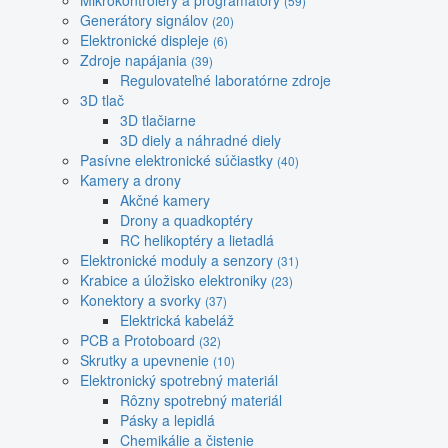
Mikrokontroléry a programátory
(59)
Generátory signálov
(20)
Elektronické displeje
(6)
Zdroje napájania
(39)
Regulovateľné laboratórne zdroje
3D tlač
3D tlačiarne
3D diely a náhradné diely
Pasívne elektronické súčiastky
(40)
Kamery a drony
Akčné kamery
Drony a quadkoptéry
RC helikoptéry a lietadlá
Elektronické moduly a senzory
(31)
Krabice a úložisko elektroniky
(23)
Konektory a svorky
(37)
Elektrická kabeláž
PCB a Protoboard
(32)
Skrutky a upevnenie
(10)
Elektronický spotrebný materiál
Rôzny spotrebný materiál
Pásky a lepidlá
Chemikálie a čistenie