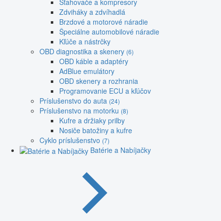
Sťahovače a kompresory
Zdviháky a zdvíhadlá
Brzdové a motorové náradie
Špeciálne automobilové náradie
Kľúče a nástrčky
OBD diagnostika a skenery
(6)
OBD káble a adaptéry
AdBlue emulátory
OBD skenery a rozhrania
Programovanie ECU a kľúčov
Príslušenstvo do auta
(24)
Príslušenstvo na motorku
(8)
Kufre a držiaky prilby
Nosiče batožiny a kufre
Cyklo príslušenstvo
(7)
Batérie a Nabíjačky