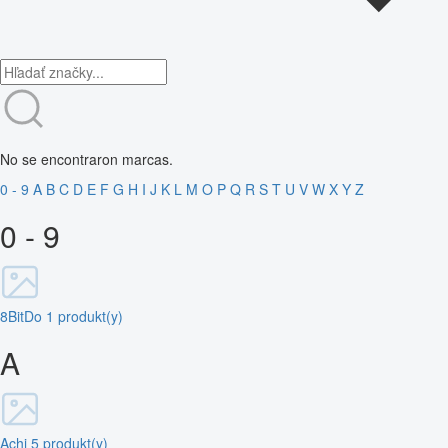
No se encontraron marcas.
0 - 9
A
B
C
D
E
F
G
H
I
J
K
L
M
O
P
Q
R
S
T
U
V
W
X
Y
Z
0 - 9
8BitDo
1 produkt(y)
A
Achi
5 produkt(y)