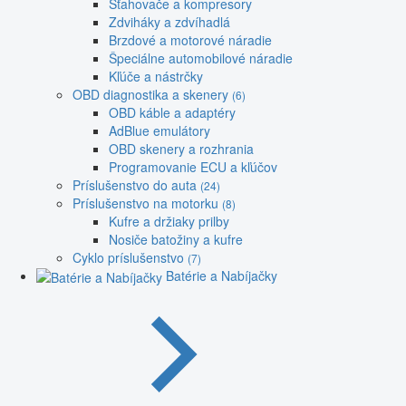
Sťahovače a kompresory
Zdviháky a zdvíhadlá
Brzdové a motorové náradie
Špeciálne automobilové náradie
Kľúče a nástrčky
OBD diagnostika a skenery
(6)
OBD káble a adaptéry
AdBlue emulátory
OBD skenery a rozhrania
Programovanie ECU a kľúčov
Príslušenstvo do auta
(24)
Príslušenstvo na motorku
(8)
Kufre a držiaky prilby
Nosiče batožiny a kufre
Cyklo príslušenstvo
(7)
Batérie a Nabíjačky