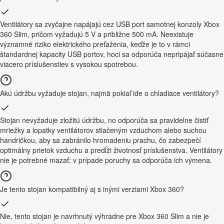
Ventilátory sa zvyčajne napájajú cez USB port samotnej konzoly Xbox
360 Slim, pričom vyžadujú 5 V a približne 500 mA. Neexistuje
významné riziko elektrického preťaženia, keďže je to v rámci
štandardnej kapacity USB portov, hoci sa odporúča nepripájať súčasne
viacero príslušenstiev s vysokou spotrebou.
Akú údržbu vyžaduje stojan, najmä pokiaľ ide o chladiace ventilátory?
Stojan nevyžaduje zložitú údržbu, no odporúča sa pravidelne čistiť
mriežky a lopatky ventilátorov stlačeným vzduchom alebo suchou
handričkou, aby sa zabránilo hromadeniu prachu, čo zabezpečí
optimálny prietok vzduchu a predĺži životnosť príslušenstva. Ventilátory
nie je potrebné mazať; v prípade poruchy sa odporúča ich výmena.
Je tento stojan kompatibilný aj s inými verziami Xbox 360?
Nie, tento stojan je navrhnutý výhradne pre Xbox 360 Slim a nie je