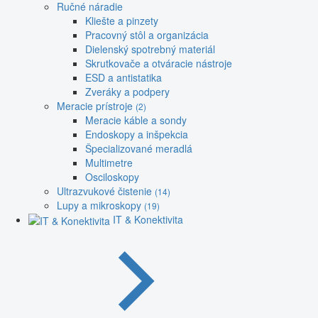
Ručné náradie
Kliešte a pinzety
Pracovný stôl a organizácia
Dielenský spotrebný materiál
Skrutkovače a otváracie nástroje
ESD a antistatika
Zveráky a podpery
Meracie prístroje
(2)
Meracie káble a sondy
Endoskopy a inšpekcia
Špecializované meradlá
Multimetre
Osciloskopy
Ultrazvukové čistenie
(14)
Lupy a mikroskopy
(19)
IT & Konektivita