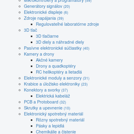
Mikrokontroléry a programátory
(59)
Generátory signálov
(20)
Elektronické displeje
(6)
Zdroje napájania
(39)
Regulovateľné laboratórne zdroje
3D tlač
3D tlačiarne
3D diely a náhradné diely
Pasívne elektronické súčiastky
(40)
Kamery a drony
Akčné kamery
Drony a quadkoptéry
RC helikoptéry a lietadlá
Elektronické moduly a senzory
(31)
Krabice a úložisko elektroniky
(23)
Konektory a svorky
(37)
Elektrická kabeláž
PCB a Protoboard
(32)
Skrutky a upevnenie
(10)
Elektronický spotrebný materiál
Rôzny spotrebný materiál
Pásky a lepidlá
Chemikálie a čistenie