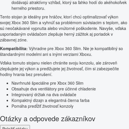
dodávajú atraktívny vzhľad, ktorý sa ľahko hodí do akéhokoľvek
herného priestoru.
Tento stojan je ideálny pre hráčov, ktorí chcú optimalizovať výkon
svojej Xbox 360 Slim a vyhnúť sa problémom súvisiacim s teplom, ako
sú neočakávané vypnutia alebo vnútorné poškodenie. Navyše, vďaka
usporiadaným ovládačom zlepšuje herný zážitok aj poriadok v
zábavnej zóne.
Kompatibilita:
Výhradne pre Xbox 360 Slim. Nie je kompatibilný so
štandardnými modelmi ani s inými verziami Xboxu.
Vďaka tomuto stojanu nielen chránite svoju konzolu, ale zároveň
zlepšujete jej výkon a predlžujete jej životnosť, čím si zabezpečíte
hodiny hrania bez prerušení.
Navrhnuté špeciálne pre Xbox 360 Slim
Obsahuje dva ventilátory pre účinné chladenie
Integrovaný držiak na dva ovládače
Kompaktný dizajn a elegantná čierna farba
Pomáha predĺžiť životnosť konzoly
Otázky a odpovede zákazníkov
Položiť otázku