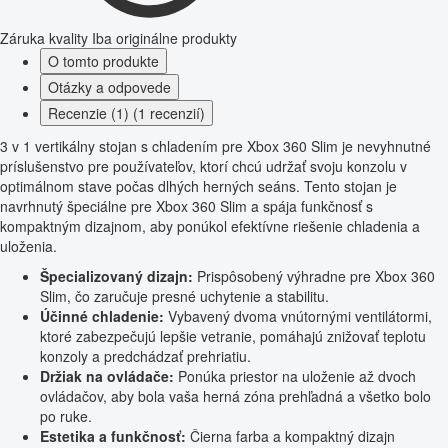
Záruka kvality
Iba originálne produkty
O tomto produkte
Otázky a odpovede
Recenzie (1) (1 recenzií)
3 v 1 vertikálny stojan s chladením pre Xbox 360 Slim je nevyhnutné
príslušenstvo pre používateľov, ktorí chcú udržať svoju konzolu v
optimálnom stave počas dlhých herných seáns. Tento stojan je
navrhnutý špeciálne pre Xbox 360 Slim a spája funkčnosť s
kompaktným dizajnom, aby ponúkol efektívne riešenie chladenia a
uloženia.
Špecializovaný dizajn:
Prispôsobený výhradne pre Xbox 360
Slim, čo zaručuje presné uchytenie a stabilitu.
Účinné chladenie:
Vybavený dvoma vnútornými ventilátormi,
ktoré zabezpečujú lepšie vetranie, pomáhajú znižovať teplotu
konzoly a predchádzať prehriatiu.
Držiak na ovládače:
Ponúka priestor na uloženie až dvoch
ovládačov, aby bola vaša herná zóna prehľadná a všetko bolo
po ruke.
Estetika a funkčnosť:
Čierna farba a kompaktný dizajn