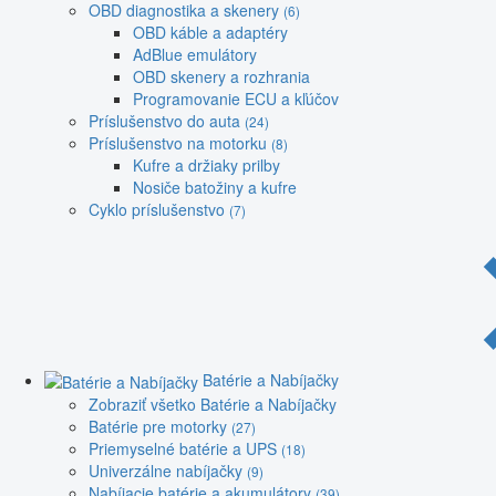
OBD diagnostika a skenery
(6)
OBD káble a adaptéry
AdBlue emulátory
OBD skenery a rozhrania
Programovanie ECU a kľúčov
Príslušenstvo do auta
(24)
Príslušenstvo na motorku
(8)
Kufre a držiaky prilby
Nosiče batožiny a kufre
Cyklo príslušenstvo
(7)
Batérie a Nabíjačky
Zobraziť všetko Batérie a Nabíjačky
Batérie pre motorky
(27)
Priemyselné batérie a UPS
(18)
Univerzálne nabíjačky
(9)
Nabíjacie batérie a akumulátory
(39)