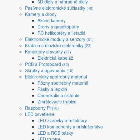
3D diely a náhradné diely
Pasívne elektronické súčiastky
(40)
Kamery a drony
Akčné kamery
Drony a quadkoptéry
RC helikoptéry a lietadlá
Elektronické moduly a senzory
(31)
Krabice a úložisko elektroniky
(23)
Konektory a svorky
(37)
Elektrická kabeláž
PCB a Protoboard
(32)
Skrutky a upevnenie
(10)
Elektronický spotrebný materiál
Rôzny spotrebný materiál
Pásky a lepidlá
Chemikálie a čistenie
Zmršťovacie trubice
Raspberry Pi
(10)
LED osvetlenie
LED žiarovky a reflektory
LED komponenty a príslušenstvo
LED a RGB pásky
LED trubice