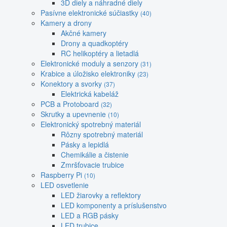
3D diely a náhradné diely
Pasívne elektronické súčiastky
(40)
Kamery a drony
Akčné kamery
Drony a quadkoptéry
RC helikoptéry a lietadlá
Elektronické moduly a senzory
(31)
Krabice a úložisko elektroniky
(23)
Konektory a svorky
(37)
Elektrická kabeláž
PCB a Protoboard
(32)
Skrutky a upevnenie
(10)
Elektronický spotrebný materiál
Rôzny spotrebný materiál
Pásky a lepidlá
Chemikálie a čistenie
Zmršťovacie trubice
Raspberry Pi
(10)
LED osvetlenie
LED žiarovky a reflektory
LED komponenty a príslušenstvo
LED a RGB pásky
LED trubice