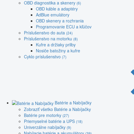
OBD diagnostika a skenery
(6)
OBD káble a adaptéry
AdBlue emulátory
OBD skenery a rozhrania
Programovanie ECU a kľúčov
Príslušenstvo do auta
(24)
Príslušenstvo na motorku
(8)
Kufre a držiaky prilby
Nosiče batožiny a kufre
Cyklo príslušenstvo
(7)
Batérie a Nabíjačky
Zobraziť všetko Batérie a Nabíjačky
Batérie pre motorky
(27)
Priemyselné batérie a UPS
(18)
Univerzálne nabíjačky
(9)
Nabíjacie batérie a akumulátory
(39)