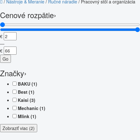
/
Nástroje & Meranie
/
Ručné náradie
/
Pracovný stôl a organizácia
Cenové rozpätie
›
€
—
€
Go
Značky
›
BAKU
(1)
Best
(1)
Kaisi
(3)
Mechanic
(1)
Mlink
(1)
Zobraziť viac (2)