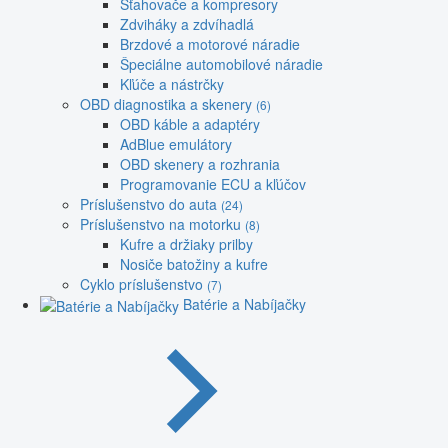
Sťahovače a kompresory
Zdviháky a zdvíhadlá
Brzdové a motorové náradie
Špeciálne automobilové náradie
Kľúče a nástrčky
OBD diagnostika a skenery
(6)
OBD káble a adaptéry
AdBlue emulátory
OBD skenery a rozhrania
Programovanie ECU a kľúčov
Príslušenstvo do auta
(24)
Príslušenstvo na motorku
(8)
Kufre a držiaky prilby
Nosiče batožiny a kufre
Cyklo príslušenstvo
(7)
Batérie a Nabíjačky