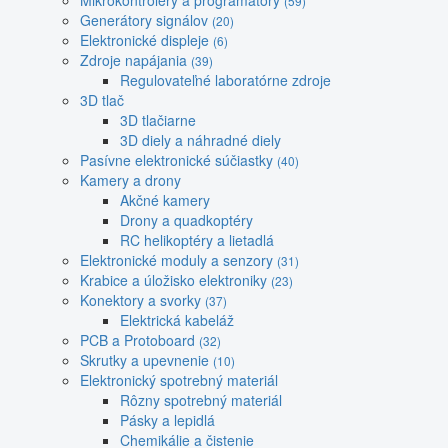
Mikrokontroléry a programátory
(59)
Generátory signálov
(20)
Elektronické displeje
(6)
Zdroje napájania
(39)
Regulovateľné laboratórne zdroje
3D tlač
3D tlačiarne
3D diely a náhradné diely
Pasívne elektronické súčiastky
(40)
Kamery a drony
Akčné kamery
Drony a quadkoptéry
RC helikoptéry a lietadlá
Elektronické moduly a senzory
(31)
Krabice a úložisko elektroniky
(23)
Konektory a svorky
(37)
Elektrická kabeláž
PCB a Protoboard
(32)
Skrutky a upevnenie
(10)
Elektronický spotrebný materiál
Rôzny spotrebný materiál
Pásky a lepidlá
Chemikálie a čistenie