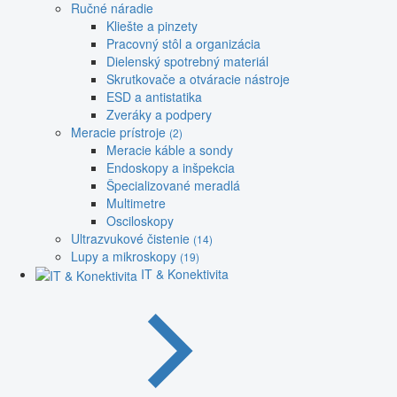
Ručné náradie
Kliešte a pinzety
Pracovný stôl a organizácia
Dielenský spotrebný materiál
Skrutkovače a otváracie nástroje
ESD a antistatika
Zveráky a podpery
Meracie prístroje
(2)
Meracie káble a sondy
Endoskopy a inšpekcia
Špecializované meradlá
Multimetre
Osciloskopy
Ultrazvukové čistenie
(14)
Lupy a mikroskopy
(19)
IT & Konektivita