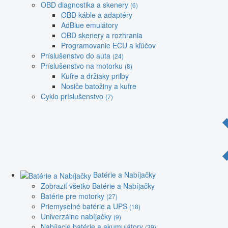
OBD diagnostika a skenery
(6)
OBD káble a adaptéry
AdBlue emulátory
OBD skenery a rozhrania
Programovanie ECU a kľúčov
Príslušenstvo do auta
(24)
Príslušenstvo na motorku
(8)
Kufre a držiaky prilby
Nosiče batožiny a kufre
Cyklo príslušenstvo
(7)
Batérie a Nabíjačky
Zobraziť všetko Batérie a Nabíjačky
Batérie pre motorky
(27)
Priemyselné batérie a UPS
(18)
Univerzálne nabíjačky
(9)
Nabíjacie batérie a akumulátory
(39)