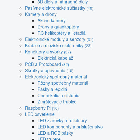
3D diely a náhradné diely
Pasívne elektronické súčiastky
(40)
Kamery a drony
Akčné kamery
Drony a quadkoptéry
RC helikoptéry a lietadlá
Elektronické moduly a senzory
(31)
Krabice a úložisko elektroniky
(23)
Konektory a svorky
(37)
Elektrická kabeláž
PCB a Protoboard
(32)
Skrutky a upevnenie
(10)
Elektronický spotrebný materiál
Rôzny spotrebný materiál
Pásky a lepidlá
Chemikálie a čistenie
Zmršťovacie trubice
Raspberry Pi
(10)
LED osvetlenie
LED žiarovky a reflektory
LED komponenty a príslušenstvo
LED a RGB pásky
LED trubice