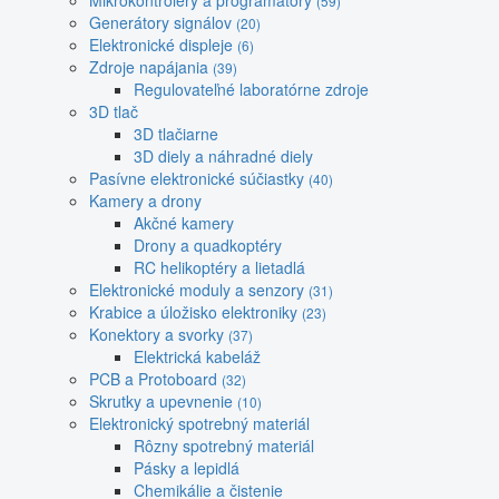
Mikrokontroléry a programátory
(59)
Generátory signálov
(20)
Elektronické displeje
(6)
Zdroje napájania
(39)
Regulovateľné laboratórne zdroje
3D tlač
3D tlačiarne
3D diely a náhradné diely
Pasívne elektronické súčiastky
(40)
Kamery a drony
Akčné kamery
Drony a quadkoptéry
RC helikoptéry a lietadlá
Elektronické moduly a senzory
(31)
Krabice a úložisko elektroniky
(23)
Konektory a svorky
(37)
Elektrická kabeláž
PCB a Protoboard
(32)
Skrutky a upevnenie
(10)
Elektronický spotrebný materiál
Rôzny spotrebný materiál
Pásky a lepidlá
Chemikálie a čistenie