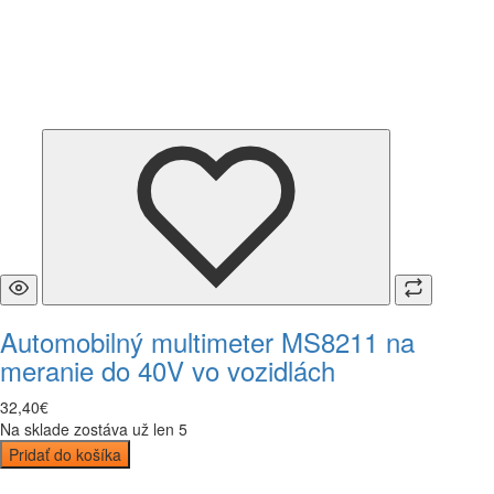
Automobilný multimeter MS8211 na
meranie do 40V vo vozidlách
32
,
40
€
Na sklade zostáva už len 5
Pridať do košíka