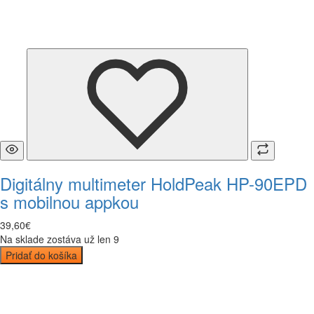
Digitálny multimeter HoldPeak HP-90EPD
s mobilnou appkou
39
,
60
€
Na sklade zostáva už len 9
Pridať do košíka