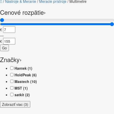
/
Nástroje & Meranie
/
Meracie prístroje
/
Multimetre
Cenové rozpätie
›
€
—
€
Go
Značky
›
Hantek
(1)
HoldPeak
(6)
Mastech
(10)
MST
(1)
satkit
(2)
Zobraziť viac (3)