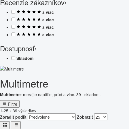
Recenzie zákazníkov
›
a viac
a viac
a viac
a viac
Dostupnosť
›
Skladom
Multimetre
Multimetre
: merajte napätie, prúd a viac. 39+ skladom.
Filtre
1-25 z 39 výsledkov
Zoradiť podľa
Zobraziť