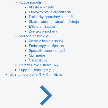
Ručné náradie
Kliešte a pinzety
Pracovný stôl a organizácia
Dielenský spotrebný materiál
Skrutkovače a otváracie nástroje
ESD a antistatika
Zveráky a podpery
Meracie prístroje
(2)
Meracie káble a sondy
Endoskopy a inšpekcia
Špecializované meradlá
Multimetre
Osciloskopy
Ultrazvukové čistenie
(14)
Lupy a mikroskopy
(19)
IT & Konektivita