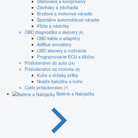
Sťahovače a kompresory
Zdviháky a zdvíhadlá
Brzdové a motorové náradie
Špeciálne automobilové náradie
Kľúče a nástrčky
OBD diagnostika a skenery
(6)
OBD káble a adaptéry
AdBlue emulátory
OBD skenery a rozhrania
Programovanie ECU a kľúčov
Príslušenstvo do auta
(24)
Príslušenstvo na motorku
(8)
Kufre a držiaky prilby
Nosiče batožiny a kufre
Cyklo príslušenstvo
(7)
Batérie a Nabíjačky