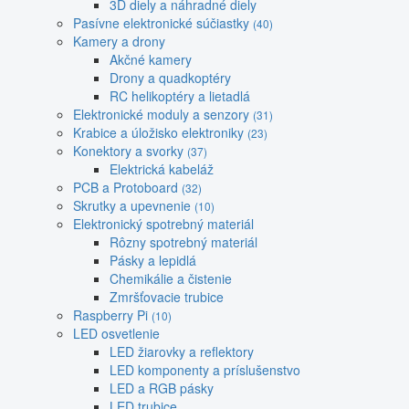
3D diely a náhradné diely
Pasívne elektronické súčiastky
(40)
Kamery a drony
Akčné kamery
Drony a quadkoptéry
RC helikoptéry a lietadlá
Elektronické moduly a senzory
(31)
Krabice a úložisko elektroniky
(23)
Konektory a svorky
(37)
Elektrická kabeláž
PCB a Protoboard
(32)
Skrutky a upevnenie
(10)
Elektronický spotrebný materiál
Rôzny spotrebný materiál
Pásky a lepidlá
Chemikálie a čistenie
Zmršťovacie trubice
Raspberry Pi
(10)
LED osvetlenie
LED žiarovky a reflektory
LED komponenty a príslušenstvo
LED a RGB pásky
LED trubice