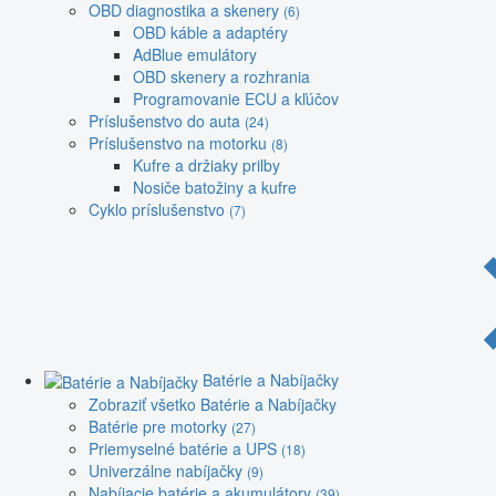
OBD diagnostika a skenery
(6)
OBD káble a adaptéry
AdBlue emulátory
OBD skenery a rozhrania
Programovanie ECU a kľúčov
Príslušenstvo do auta
(24)
Príslušenstvo na motorku
(8)
Kufre a držiaky prilby
Nosiče batožiny a kufre
Cyklo príslušenstvo
(7)
Batérie a Nabíjačky
Zobraziť všetko Batérie a Nabíjačky
Batérie pre motorky
(27)
Priemyselné batérie a UPS
(18)
Univerzálne nabíjačky
(9)
Nabíjacie batérie a akumulátory
(39)