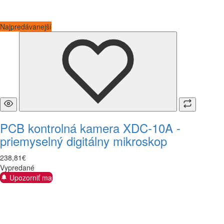
Najpredávanejší
PCB kontrolná kamera XDC-10A -
priemyselný digitálny mikroskop
238
,
81
€
Vypredané
Upozorniť ma