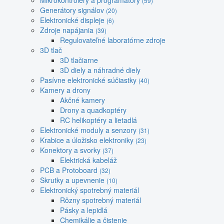
Mikrokontroléry a programátory
(59)
Generátory signálov
(20)
Elektronické displeje
(6)
Zdroje napájania
(39)
Regulovateľné laboratórne zdroje
3D tlač
3D tlačiarne
3D diely a náhradné diely
Pasívne elektronické súčiastky
(40)
Kamery a drony
Akčné kamery
Drony a quadkoptéry
RC helikoptéry a lietadlá
Elektronické moduly a senzory
(31)
Krabice a úložisko elektroniky
(23)
Konektory a svorky
(37)
Elektrická kabeláž
PCB a Protoboard
(32)
Skrutky a upevnenie
(10)
Elektronický spotrebný materiál
Rôzny spotrebný materiál
Pásky a lepidlá
Chemikálie a čistenie