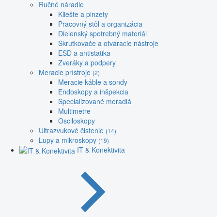
Ručné náradie
Kliešte a pinzety
Pracovný stôl a organizácia
Dielenský spotrebný materiál
Skrutkovače a otváracie nástroje
ESD a antistatika
Zveráky a podpery
Meracie prístroje
(2)
Meracie káble a sondy
Endoskopy a inšpekcia
Špecializované meradlá
Multimetre
Osciloskopy
Ultrazvukové čistenie
(14)
Lupy a mikroskopy
(19)
IT & Konektivita