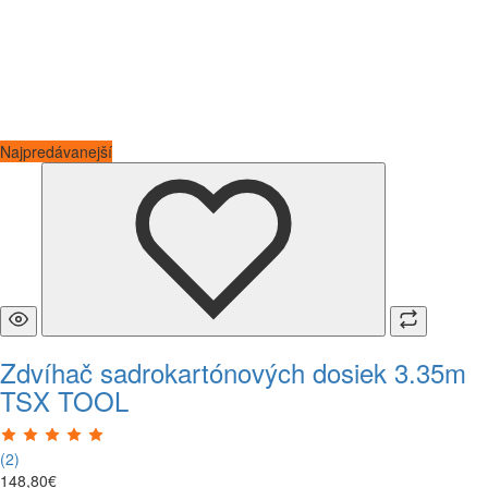
Najpredávanejší
Zdvíhač sadrokartónových dosiek 3.35m
TSX TOOL
(2)
148
,
80
€