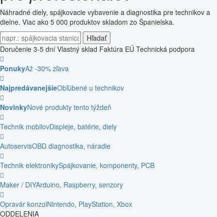
Náhradné diely, spájkovacie vybavenie a diagnostika pre technikov a
dielne. Viac ako 5 000 produktov skladom zo Španielska.
Hľadať
Doručenie 3-5 dní
Vlastný sklad
Faktúra EÚ
Technická podpora
Ponuky
Až -30% zľava
Najpredávanejšie
Obľúbené u technikov
Novinky
Nové produkty tento týždeň
Technik mobilov
Displeje, batérie, diely
Autoservis
OBD diagnostika, náradie
Technik elektroniky
Spájkovanie, komponenty, PCB
Maker / DIY
Arduino, Raspberry, senzory
Opravár konzol
Nintendo, PlayStation, Xbox
ODDELENIA