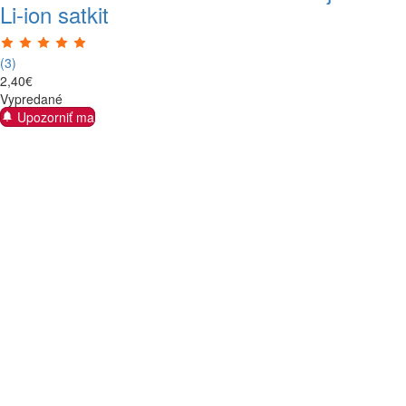
Li-ion satkit
(3)
2
,
40
€
Vypredané
Upozorniť ma