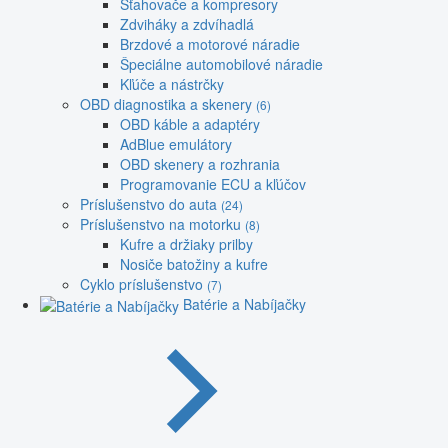
Sťahovače a kompresory
Zdviháky a zdvíhadlá
Brzdové a motorové náradie
Špeciálne automobilové náradie
Kľúče a nástrčky
OBD diagnostika a skenery
(6)
OBD káble a adaptéry
AdBlue emulátory
OBD skenery a rozhrania
Programovanie ECU a kľúčov
Príslušenstvo do auta
(24)
Príslušenstvo na motorku
(8)
Kufre a držiaky prilby
Nosiče batožiny a kufre
Cyklo príslušenstvo
(7)
Batérie a Nabíjačky