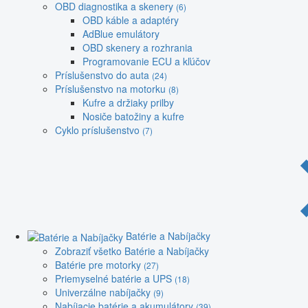
OBD diagnostika a skenery
(6)
OBD káble a adaptéry
AdBlue emulátory
OBD skenery a rozhrania
Programovanie ECU a kľúčov
Príslušenstvo do auta
(24)
Príslušenstvo na motorku
(8)
Kufre a držiaky prilby
Nosiče batožiny a kufre
Cyklo príslušenstvo
(7)
Batérie a Nabíjačky
Zobraziť všetko Batérie a Nabíjačky
Batérie pre motorky
(27)
Priemyselné batérie a UPS
(18)
Univerzálne nabíjačky
(9)
Nabíjacie batérie a akumulátory
(39)