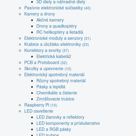
3D diely a náhradné diely
Pasívne elektronické súčiastky
(40)
Kamery a drony
Akčné kamery
Drony a quadkoptéry
RC helikoptéry a lietadlá
Elektronické moduly a senzory
(31)
Krabice a úložisko elektroniky
(23)
Konektory a svorky
(37)
Elektrická kabeláž
PCB a Protoboard
(32)
Skrutky a upevnenie
(10)
Elektronický spotrebný materiál
Rôzny spotrebný materiál
Pásky a lepidlá
Chemikálie a čistenie
Zmršťovacie trubice
Raspberry Pi
(10)
LED osvetlenie
LED žiarovky a reflektory
LED komponenty a príslušenstvo
LED a RGB pásky
LED trubice