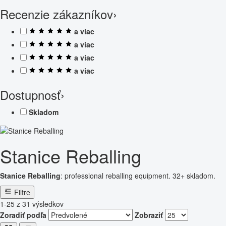
Recenzie zákazníkov
›
a viac
a viac
a viac
a viac
Dostupnosť
›
Skladom
Stanice Reballing
Stanice Reballing
: professional reballing equipment. 32+ skladom.
Filtre
1-25 z 31 výsledkov
Zoradiť podľa
Zobraziť