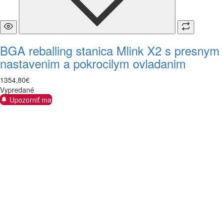
BGA reballing stanica Mlink X2 s presnym
nastavenim a pokrocilym ovladanim
1354
,
80
€
Vypredané
Upozorniť ma