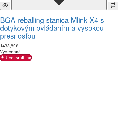
BGA reballing stanica Mlink X4 s
dotykovým ovládaním a vysokou
presnosťou
1438
,
80
€
Vypredané
Upozorniť ma