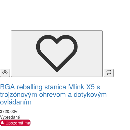
BGA reballing stanica Mlink X5 s
trojzónovým ohrevom a dotykovým
ovládaním
3720
,
00
€
Vypredané
Upozorniť ma