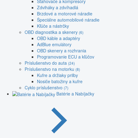
Sťahovače a kompresory
Zdviháky a zdvíhadlá
Brzdové a motorové náradie
Špeciálne automobilové náradie
Kľúče a nástrčky
OBD diagnostika a skenery
(6)
OBD káble a adaptéry
AdBlue emulátory
OBD skenery a rozhrania
Programovanie ECU a kľúčov
Príslušenstvo do auta
(24)
Príslušenstvo na motorku
(8)
Kufre a držiaky prilby
Nosiče batožiny a kufre
Cyklo príslušenstvo
(7)
Batérie a Nabíjačky