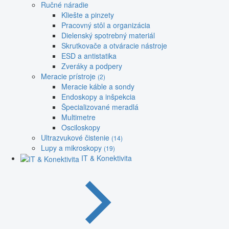
Ručné náradie
Kliešte a pinzety
Pracovný stôl a organizácia
Dielenský spotrebný materiál
Skrutkovače a otváracie nástroje
ESD a antistatika
Zveráky a podpery
Meracie prístroje
(2)
Meracie káble a sondy
Endoskopy a inšpekcia
Špecializované meradlá
Multimetre
Osciloskopy
Ultrazvukové čistenie
(14)
Lupy a mikroskopy
(19)
IT & Konektivita