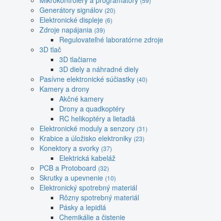
Mikrokontroléry a programátory
(59)
Generátory signálov
(20)
Elektronické displeje
(6)
Zdroje napájania
(39)
Regulovateľné laboratórne zdroje
3D tlač
3D tlačiarne
3D diely a náhradné diely
Pasívne elektronické súčiastky
(40)
Kamery a drony
Akčné kamery
Drony a quadkoptéry
RC helikoptéry a lietadlá
Elektronické moduly a senzory
(31)
Krabice a úložisko elektroniky
(23)
Konektory a svorky
(37)
Elektrická kabeláž
PCB a Protoboard
(32)
Skrutky a upevnenie
(10)
Elektronický spotrebný materiál
Rôzny spotrebný materiál
Pásky a lepidlá
Chemikálie a čistenie