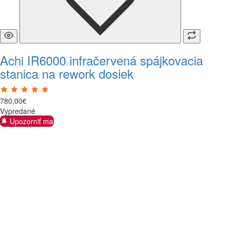
Achi IR6000 infračervená spájkovacia
stanica na rework dosiek
780
,
00
€
Vypredané
Upozorniť ma