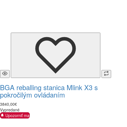
BGA reballing stanica Mlink X3 s
pokročilým ovládaním
3840
,
00
€
Vypredané
Upozorniť ma