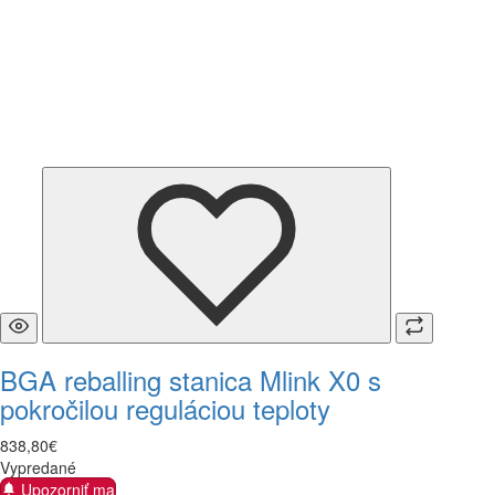
BGA reballing stanica Mlink X0 s
pokročilou reguláciou teploty
838
,
80
€
Vypredané
Upozorniť ma