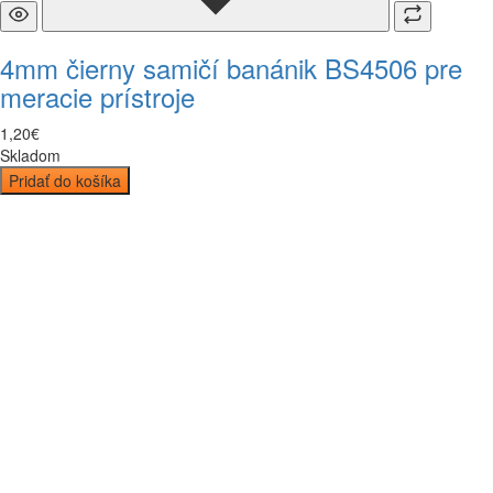
4mm čierny samičí banánik BS4506 pre
meracie prístroje
1
,
20
€
Skladom
Pridať do košíka