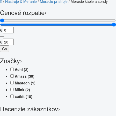
/
Nástroje & Meranie
/
Meracie prístroje
/
Meracie káble a sondy
Cenové rozpätie
›
€
—
€
Go
Značky
›
Achi
(2)
Amass
(39)
Mastech
(1)
Mlink
(2)
satkit
(18)
Recenzie zákazníkov
›