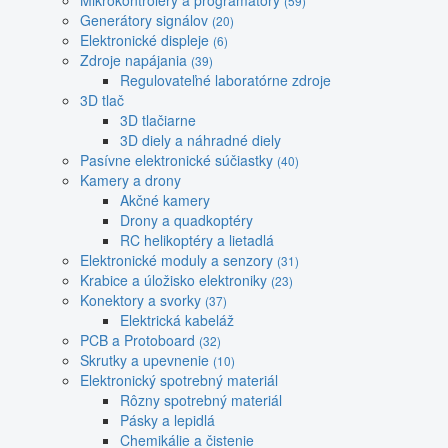
Mikrokontroléry a programátory
(59)
Generátory signálov
(20)
Elektronické displeje
(6)
Zdroje napájania
(39)
Regulovateľné laboratórne zdroje
3D tlač
3D tlačiarne
3D diely a náhradné diely
Pasívne elektronické súčiastky
(40)
Kamery a drony
Akčné kamery
Drony a quadkoptéry
RC helikoptéry a lietadlá
Elektronické moduly a senzory
(31)
Krabice a úložisko elektroniky
(23)
Konektory a svorky
(37)
Elektrická kabeláž
PCB a Protoboard
(32)
Skrutky a upevnenie
(10)
Elektronický spotrebný materiál
Rôzny spotrebný materiál
Pásky a lepidlá
Chemikálie a čistenie