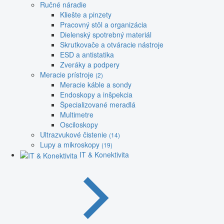
Ručné náradie
Kliešte a pinzety
Pracovný stôl a organizácia
Dielenský spotrebný materiál
Skrutkovače a otváracie nástroje
ESD a antistatika
Zveráky a podpery
Meracie prístroje
(2)
Meracie káble a sondy
Endoskopy a inšpekcia
Špecializované meradlá
Multimetre
Osciloskopy
Ultrazvukové čistenie
(14)
Lupy a mikroskopy
(19)
IT & Konektivita