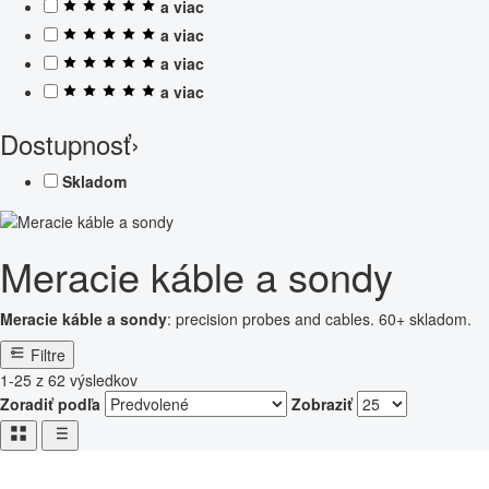
a viac
a viac
a viac
a viac
Dostupnosť
›
Skladom
Meracie káble a sondy
Meracie káble a sondy
: precision probes and cables. 60+ skladom.
Filtre
1-25 z 62 výsledkov
Zoradiť podľa
Zobraziť