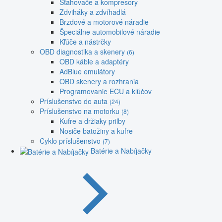
Sťahovače a kompresory
Zdviháky a zdvíhadlá
Brzdové a motorové náradie
Špeciálne automobilové náradie
Kľúče a nástrčky
OBD diagnostika a skenery
(6)
OBD káble a adaptéry
AdBlue emulátory
OBD skenery a rozhrania
Programovanie ECU a kľúčov
Príslušenstvo do auta
(24)
Príslušenstvo na motorku
(8)
Kufre a držiaky prilby
Nosiče batožiny a kufre
Cyklo príslušenstvo
(7)
Batérie a Nabíjačky