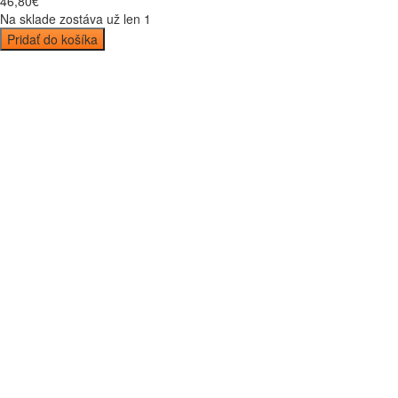
46
,
80
€
Na sklade zostáva už len 1
Pridať do košíka