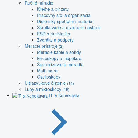
Ručné náradie
Kliešte a pinzety
Pracovný stôl a organizácia
Dielenský spotrebný materiál
Skrutkovače a otváracie nástroje
ESD a antistatika
Zveráky a podpery
Meracie prístroje
(2)
Meracie káble a sondy
Endoskopy a inšpekcia
Špecializované meradlá
Multimetre
Osciloskopy
Ultrazvukové čistenie
(14)
Lupy a mikroskopy
(19)
IT & Konektivita