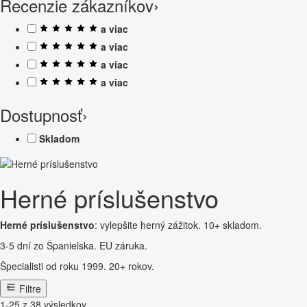
Recenzie zákazníkov
›
a viac
a viac
a viac
a viac
Dostupnosť
›
Skladom
Herné príslušenstvo
Herné príslušenstvo
: vylepšite herný zážitok. 10+ skladom.
3-5 dní zo Španielska. EU záruka.
Špecialisti od roku 1999. 20+ rokov.
Filtre
1-25 z 38 výsledkov