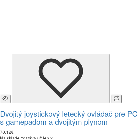
Dvojitý joystickový letecký ovládač pre PC
s gamepadom a dvojitým plynom
70
,
12
€
Na sklade zostáva už len 2