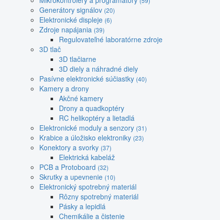
Mikrokontroléry a programátory
(59)
Generátory signálov
(20)
Elektronické displeje
(6)
Zdroje napájania
(39)
Regulovateľné laboratórne zdroje
3D tlač
3D tlačiarne
3D diely a náhradné diely
Pasívne elektronické súčiastky
(40)
Kamery a drony
Akčné kamery
Drony a quadkoptéry
RC helikoptéry a lietadlá
Elektronické moduly a senzory
(31)
Krabice a úložisko elektroniky
(23)
Konektory a svorky
(37)
Elektrická kabeláž
PCB a Protoboard
(32)
Skrutky a upevnenie
(10)
Elektronický spotrebný materiál
Rôzny spotrebný materiál
Pásky a lepidlá
Chemikálie a čistenie