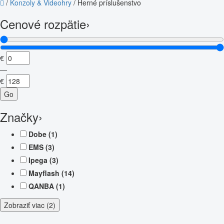
/
Konzoly & Videohry
/
Herné príslušenstvo
Cenové rozpätie
›
€
—
€
Go
Značky
›
Dobe
(1)
EMS
(3)
Ipega
(3)
Mayflash
(14)
QANBA
(1)
Zobraziť viac (2)