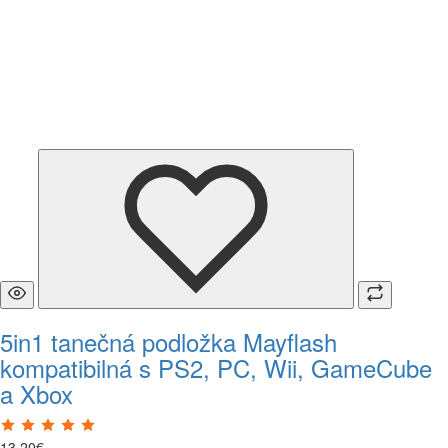
5in1 tanečná podložka Mayflash
kompatibilná s PS2, PC, Wii, GameCube
a Xbox
13
,
20
€