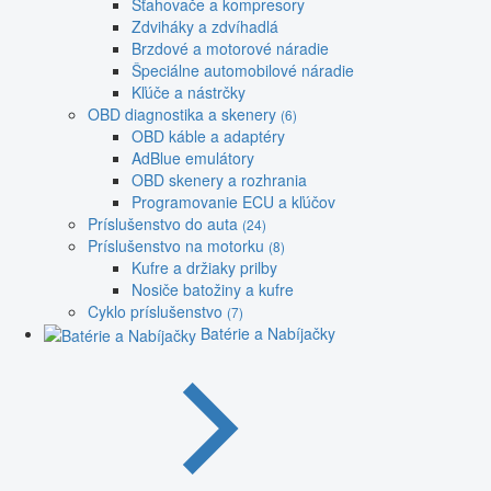
Sťahovače a kompresory
Zdviháky a zdvíhadlá
Brzdové a motorové náradie
Špeciálne automobilové náradie
Kľúče a nástrčky
OBD diagnostika a skenery
(6)
OBD káble a adaptéry
AdBlue emulátory
OBD skenery a rozhrania
Programovanie ECU a kľúčov
Príslušenstvo do auta
(24)
Príslušenstvo na motorku
(8)
Kufre a držiaky prilby
Nosiče batožiny a kufre
Cyklo príslušenstvo
(7)
Batérie a Nabíjačky