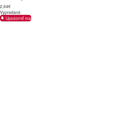
2
,
64
€
Vypredané
Upozorniť ma