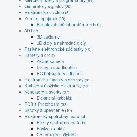
Mikrokontroléry a programátory
(59)
Generátory signálov
(20)
Elektronické displeje
(6)
Zdroje napájania
(39)
Regulovateľné laboratórne zdroje
3D tlač
3D tlačiarne
3D diely a náhradné diely
Pasívne elektronické súčiastky
(40)
Kamery a drony
Akčné kamery
Drony a quadkoptéry
RC helikoptéry a lietadlá
Elektronické moduly a senzory
(31)
Krabice a úložisko elektroniky
(23)
Konektory a svorky
(37)
Elektrická kabeláž
PCB a Protoboard
(32)
Skrutky a upevnenie
(10)
Elektronický spotrebný materiál
Rôzny spotrebný materiál
Pásky a lepidlá
Chemikálie a čistenie