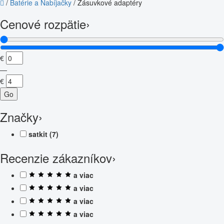
/
Batérie a Nabíjačky
/
Zásuvkové adaptéry
Cenové rozpätie
›
€
—
€
Go
Značky
›
satkit
(7)
Recenzie zákazníkov
›
a viac
a viac
a viac
a viac