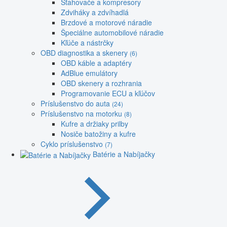
Sťahovače a kompresory
Zdviháky a zdvíhadlá
Brzdové a motorové náradie
Špeciálne automobilové náradie
Kľúče a nástrčky
OBD diagnostika a skenery
(6)
OBD káble a adaptéry
AdBlue emulátory
OBD skenery a rozhrania
Programovanie ECU a kľúčov
Príslušenstvo do auta
(24)
Príslušenstvo na motorku
(8)
Kufre a držiaky prilby
Nosiče batožiny a kufre
Cyklo príslušenstvo
(7)
Batérie a Nabíjačky