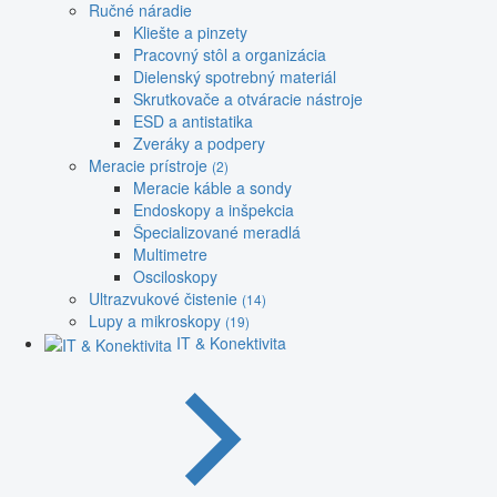
Ručné náradie
Kliešte a pinzety
Pracovný stôl a organizácia
Dielenský spotrebný materiál
Skrutkovače a otváracie nástroje
ESD a antistatika
Zveráky a podpery
Meracie prístroje
(2)
Meracie káble a sondy
Endoskopy a inšpekcia
Špecializované meradlá
Multimetre
Osciloskopy
Ultrazvukové čistenie
(14)
Lupy a mikroskopy
(19)
IT & Konektivita