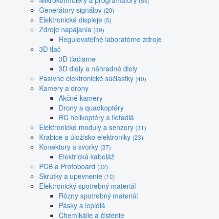
Mikrokontroléry a programátory
(59)
Generátory signálov
(20)
Elektronické displeje
(6)
Zdroje napájania
(39)
Regulovateľné laboratórne zdroje
3D tlač
3D tlačiarne
3D diely a náhradné diely
Pasívne elektronické súčiastky
(40)
Kamery a drony
Akčné kamery
Drony a quadkoptéry
RC helikoptéry a lietadlá
Elektronické moduly a senzory
(31)
Krabice a úložisko elektroniky
(23)
Konektory a svorky
(37)
Elektrická kabeláž
PCB a Protoboard
(32)
Skrutky a upevnenie
(10)
Elektronický spotrebný materiál
Rôzny spotrebný materiál
Pásky a lepidlá
Chemikálie a čistenie