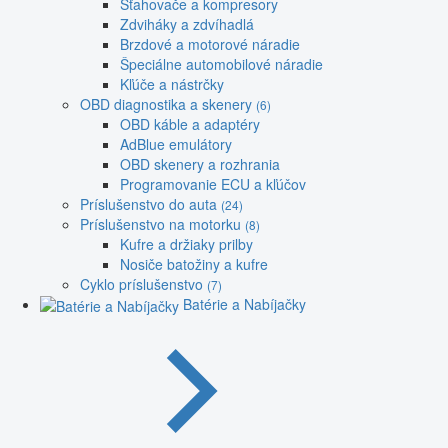
Sťahovače a kompresory
Zdviháky a zdvíhadlá
Brzdové a motorové náradie
Špeciálne automobilové náradie
Kľúče a nástrčky
OBD diagnostika a skenery
(6)
OBD káble a adaptéry
AdBlue emulátory
OBD skenery a rozhrania
Programovanie ECU a kľúčov
Príslušenstvo do auta
(24)
Príslušenstvo na motorku
(8)
Kufre a držiaky prilby
Nosiče batožiny a kufre
Cyklo príslušenstvo
(7)
Batérie a Nabíjačky