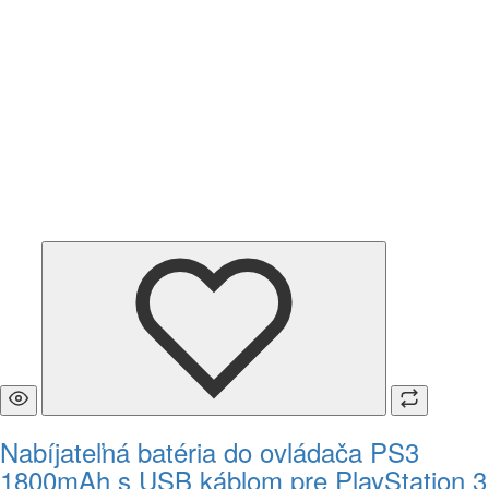
Nabíjateľná batéria do ovládača PS3
1800mAh s USB káblom pre PlayStation 3