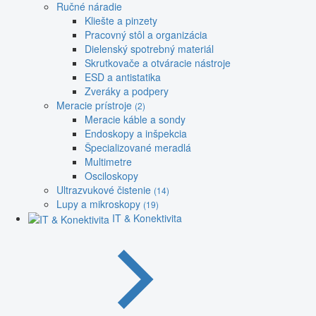
Ručné náradie
Kliešte a pinzety
Pracovný stôl a organizácia
Dielenský spotrebný materiál
Skrutkovače a otváracie nástroje
ESD a antistatika
Zveráky a podpery
Meracie prístroje
(2)
Meracie káble a sondy
Endoskopy a inšpekcia
Špecializované meradlá
Multimetre
Osciloskopy
Ultrazvukové čistenie
(14)
Lupy a mikroskopy
(19)
IT & Konektivita