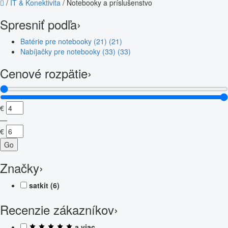
/
IT & Konektivita
/
Notebooky a príslušenstvo
Spresniť podľa
›
Batérie pre notebooky (21)
(21)
Nabíjačky pre notebooky (33)
(33)
Cenové rozpätie
›
€
—
€
Go
Značky
›
satkit
(6)
Recenzie zákazníkov
›
a viac