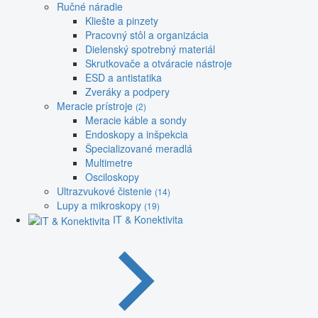
Ručné náradie
Kliešte a pinzety
Pracovný stôl a organizácia
Dielenský spotrebný materiál
Skrutkovače a otváracie nástroje
ESD a antistatika
Zveráky a podpery
Meracie prístroje
(2)
Meracie káble a sondy
Endoskopy a inšpekcia
Špecializované meradlá
Multimetre
Osciloskopy
Ultrazvukové čistenie
(14)
Lupy a mikroskopy
(19)
IT & Konektivita