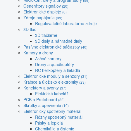
Mikrokontroléry a programátory
(59)
Generátory signálov
(20)
Elektronické displeje
(6)
Zdroje napájania
(39)
Regulovateľné laboratórne zdroje
3D tlač
3D tlačiarne
3D diely a náhradné diely
Pasívne elektronické súčiastky
(40)
Kamery a drony
Akčné kamery
Drony a quadkoptéry
RC helikoptéry a lietadlá
Elektronické moduly a senzory
(31)
Krabice a úložisko elektroniky
(23)
Konektory a svorky
(37)
Elektrická kabeláž
PCB a Protoboard
(32)
Skrutky a upevnenie
(10)
Elektronický spotrebný materiál
Rôzny spotrebný materiál
Pásky a lepidlá
Chemikálie a čistenie