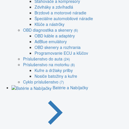
Sťahovače a kompresory
Zdviháky a zdvíhadlá
Brzdové a motorové náradie
Špeciálne automobilové náradie
Kľúče a nástrčky
OBD diagnostika a skenery
(6)
OBD káble a adaptéry
AdBlue emulátory
OBD skenery a rozhrania
Programovanie ECU a kľúčov
Príslušenstvo do auta
(24)
Príslušenstvo na motorku
(8)
Kufre a držiaky prilby
Nosiče batožiny a kufre
Cyklo príslušenstvo
(7)
Batérie a Nabíjačky