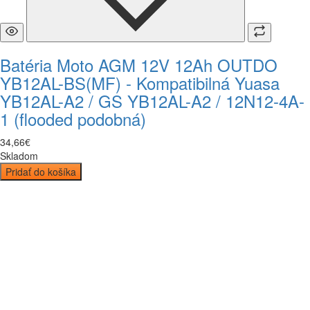
Batéria Moto AGM 12V 12Ah OUTDO
YB12AL-BS(MF) - Kompatibilná Yuasa
YB12AL-A2 / GS YB12AL-A2 / 12N12-4A-
1 (flooded podobná)
34
,
66
€
Skladom
Pridať do košíka