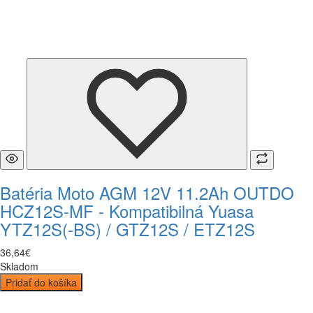
Batéria Moto AGM 12V 11.2Ah OUTDO
HCZ12S-MF - Kompatibilná Yuasa
YTZ12S(-BS) / GTZ12S / ETZ12S
36
,
64
€
Skladom
Pridať do košíka