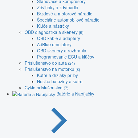
Sťahovače a kompresory
Zdviháky a zdvíhadlá
Brzdové a motorové náradie
Špeciálne automobilové náradie
Kľúče a nástrčky
OBD diagnostika a skenery
(6)
OBD káble a adaptéry
AdBlue emulátory
OBD skenery a rozhrania
Programovanie ECU a kľúčov
Príslušenstvo do auta
(24)
Príslušenstvo na motorku
(8)
Kufre a držiaky prilby
Nosiče batožiny a kufre
Cyklo príslušenstvo
(7)
Batérie a Nabíjačky