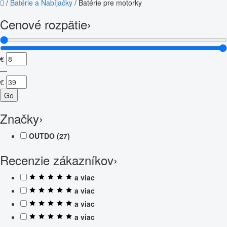
/
Batérie a Nabíjačky
/
Batérie pre motorky
Cenové rozpätie
›
€
—
€
Go
Značky
›
OUTDO
(27)
Recenzie zákazníkov
›
a viac
a viac
a viac
a viac