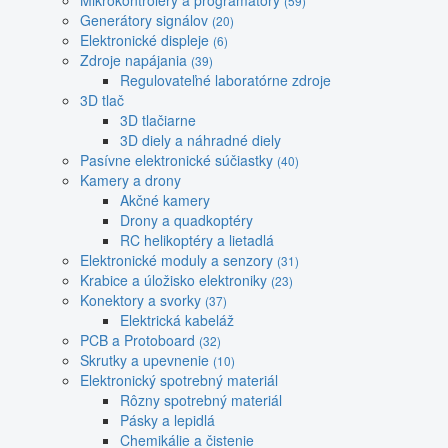
Mikrokontroléry a programátory
(59)
Generátory signálov
(20)
Elektronické displeje
(6)
Zdroje napájania
(39)
Regulovateľné laboratórne zdroje
3D tlač
3D tlačiarne
3D diely a náhradné diely
Pasívne elektronické súčiastky
(40)
Kamery a drony
Akčné kamery
Drony a quadkoptéry
RC helikoptéry a lietadlá
Elektronické moduly a senzory
(31)
Krabice a úložisko elektroniky
(23)
Konektory a svorky
(37)
Elektrická kabeláž
PCB a Protoboard
(32)
Skrutky a upevnenie
(10)
Elektronický spotrebný materiál
Rôzny spotrebný materiál
Pásky a lepidlá
Chemikálie a čistenie