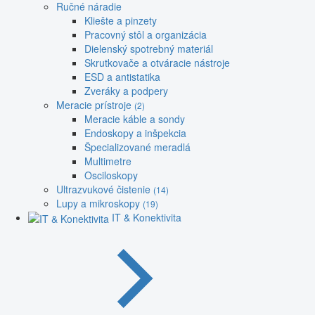
Ručné náradie
Kliešte a pinzety
Pracovný stôl a organizácia
Dielenský spotrebný materiál
Skrutkovače a otváracie nástroje
ESD a antistatika
Zveráky a podpery
Meracie prístroje
(2)
Meracie káble a sondy
Endoskopy a inšpekcia
Špecializované meradlá
Multimetre
Osciloskopy
Ultrazvukové čistenie
(14)
Lupy a mikroskopy
(19)
IT & Konektivita