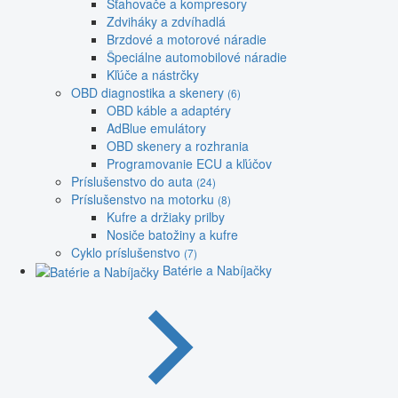
Sťahovače a kompresory
Zdviháky a zdvíhadlá
Brzdové a motorové náradie
Špeciálne automobilové náradie
Kľúče a nástrčky
OBD diagnostika a skenery
(6)
OBD káble a adaptéry
AdBlue emulátory
OBD skenery a rozhrania
Programovanie ECU a kľúčov
Príslušenstvo do auta
(24)
Príslušenstvo na motorku
(8)
Kufre a držiaky prilby
Nosiče batožiny a kufre
Cyklo príslušenstvo
(7)
Batérie a Nabíjačky