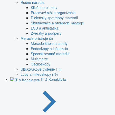
Ručné náradie
Kliešte a pinzety
Pracovný stôl a organizácia
Dielenský spotrebný materiál
Skrutkovače a otváracie nástroje
ESD a antistatika
Zveráky a podpery
Meracie prístroje
(2)
Meracie káble a sondy
Endoskopy a inšpekcia
Špecializované meradlá
Multimetre
Osciloskopy
Ultrazvukové čistenie
(14)
Lupy a mikroskopy
(19)
IT & Konektivita