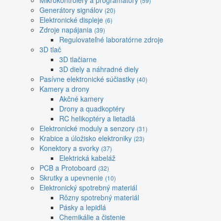
Mikrokontroléry a programátory
(59)
Generátory signálov
(20)
Elektronické displeje
(6)
Zdroje napájania
(39)
Regulovateľné laboratórne zdroje
3D tlač
3D tlačiarne
3D diely a náhradné diely
Pasívne elektronické súčiastky
(40)
Kamery a drony
Akčné kamery
Drony a quadkoptéry
RC helikoptéry a lietadlá
Elektronické moduly a senzory
(31)
Krabice a úložisko elektroniky
(23)
Konektory a svorky
(37)
Elektrická kabeláž
PCB a Protoboard
(32)
Skrutky a upevnenie
(10)
Elektronický spotrebný materiál
Rôzny spotrebný materiál
Pásky a lepidlá
Chemikálie a čistenie