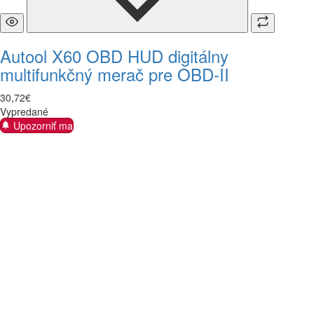
Autool X60 OBD HUD digitálny
multifunkčný merač pre OBD-II
30
,
72
€
Vypredané
Upozorniť ma