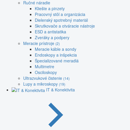
Ručné náradie
Kliešte a pinzety
Pracovný stôl a organizácia
Dielenský spotrebný materiál
Skrutkovače a otváracie nástroje
ESD a antistatika
Zveráky a podpery
Meracie prístroje
(2)
Meracie káble a sondy
Endoskopy a inšpekcia
Špecializované meradlá
Multimetre
Osciloskopy
Ultrazvukové čistenie
(14)
Lupy a mikroskopy
(19)
IT & Konektivita