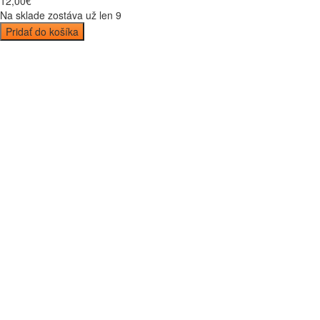
12
,
00
€
Na sklade zostáva už len 9
Pridať do košíka