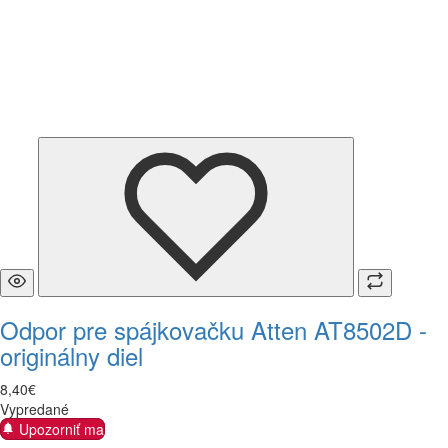
Odpor pre spájkovačku Atten AT8502D -
originálny diel
8
,
40
€
Vypredané
Upozorniť ma