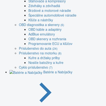
Sťahovače a kompresory
Zdviháky a zdvíhadlá
Brzdové a motorové náradie
Špeciálne automobilové náradie
Kľúče a nástrčky
OBD diagnostika a skenery
(6)
OBD káble a adaptéry
AdBlue emulátory
OBD skenery a rozhrania
Programovanie ECU a kľúčov
Príslušenstvo do auta
(24)
Príslušenstvo na motorku
(8)
Kufre a držiaky prilby
Nosiče batožiny a kufre
Cyklo príslušenstvo
(7)
Batérie a Nabíjačky