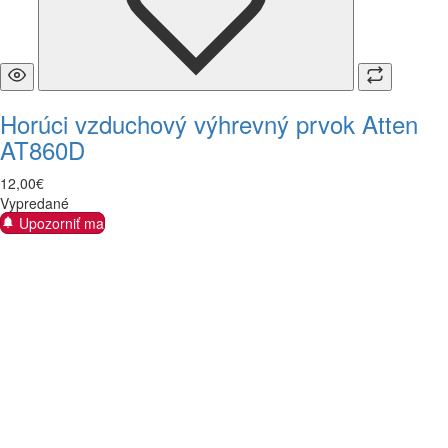
Horúci vzduchový výhrevný prvok Atten
AT860D
12
,
00
€
Vypredané
Upozorniť ma