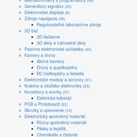
Mikrokontroléry a programátory
(59)
Generátory signálov
(20)
Elektronické displeje
(6)
Zdroje napájania
(39)
Regulovateľné laboratórne zdroje
3D tlač
3D tlačiarne
3D diely a náhradné diely
Pasívne elektronické súčiastky
(40)
Kamery a drony
Akčné kamery
Drony a quadkoptéry
RC helikoptéry a lietadlá
Elektronické moduly a senzory
(31)
Krabice a úložisko elektroniky
(23)
Konektory a svorky
(37)
Elektrická kabeláž
PCB a Protoboard
(32)
Skrutky a upevnenie
(10)
Elektronický spotrebný materiál
Rôzny spotrebný materiál
Pásky a lepidlá
Chemikálie a čistenie