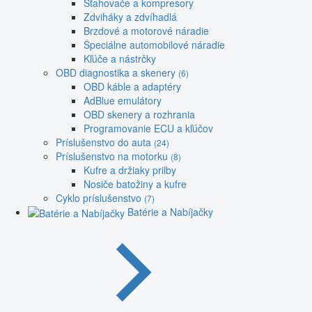
Sťahovače a kompresory
Zdviháky a zdvíhadlá
Brzdové a motorové náradie
Špeciálne automobilové náradie
Kľúče a nástrčky
OBD diagnostika a skenery
(6)
OBD káble a adaptéry
AdBlue emulátory
OBD skenery a rozhrania
Programovanie ECU a kľúčov
Príslušenstvo do auta
(24)
Príslušenstvo na motorku
(8)
Kufre a držiaky prilby
Nosiče batožiny a kufre
Cyklo príslušenstvo
(7)
Batérie a Nabíjačky