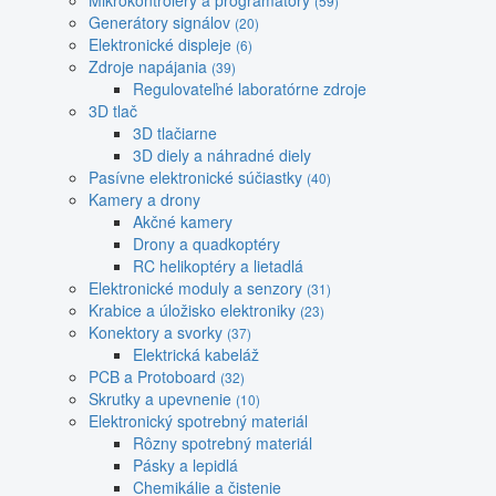
Mikrokontroléry a programátory
(59)
Generátory signálov
(20)
Elektronické displeje
(6)
Zdroje napájania
(39)
Regulovateľné laboratórne zdroje
3D tlač
3D tlačiarne
3D diely a náhradné diely
Pasívne elektronické súčiastky
(40)
Kamery a drony
Akčné kamery
Drony a quadkoptéry
RC helikoptéry a lietadlá
Elektronické moduly a senzory
(31)
Krabice a úložisko elektroniky
(23)
Konektory a svorky
(37)
Elektrická kabeláž
PCB a Protoboard
(32)
Skrutky a upevnenie
(10)
Elektronický spotrebný materiál
Rôzny spotrebný materiál
Pásky a lepidlá
Chemikálie a čistenie