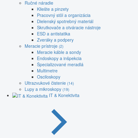
Ručné náradie
Kliešte a pinzety
Pracovný stôl a organizácia
Dielenský spotrebný materiál
Skrutkovače a otváracie nástroje
ESD a antistatika
Zveráky a podpery
Meracie prístroje
(2)
Meracie káble a sondy
Endoskopy a inšpekcia
Špecializované meradlá
Multimetre
Osciloskopy
Ultrazvukové čistenie
(14)
Lupy a mikroskopy
(19)
IT & Konektivita