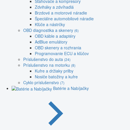
Sťahovače a kompresory
Zdviháky a zdvíhadlá
Brzdové a motorové náradie
Špeciálne automobilové náradie
Kľúče a nástrčky
OBD diagnostika a skenery
(6)
OBD káble a adaptéry
AdBlue emulátory
OBD skenery a rozhrania
Programovanie ECU a kľúčov
Príslušenstvo do auta
(24)
Príslušenstvo na motorku
(8)
Kufre a držiaky prilby
Nosiče batožiny a kufre
Cyklo príslušenstvo
(7)
Batérie a Nabíjačky