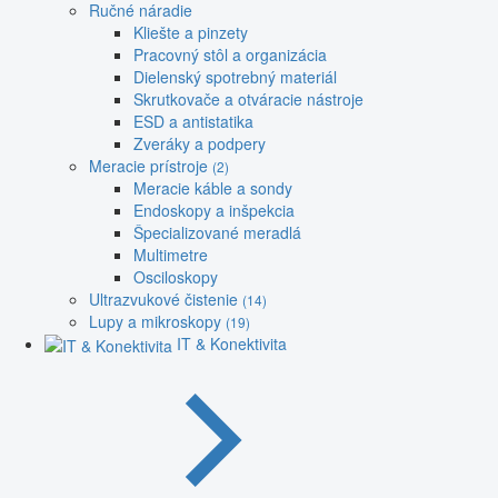
Ručné náradie
Kliešte a pinzety
Pracovný stôl a organizácia
Dielenský spotrebný materiál
Skrutkovače a otváracie nástroje
ESD a antistatika
Zveráky a podpery
Meracie prístroje
(2)
Meracie káble a sondy
Endoskopy a inšpekcia
Špecializované meradlá
Multimetre
Osciloskopy
Ultrazvukové čistenie
(14)
Lupy a mikroskopy
(19)
IT & Konektivita