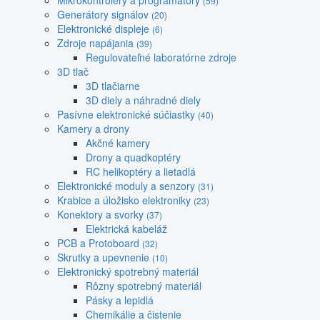
Mikrokontroléry a programátory
(59)
Generátory signálov
(20)
Elektronické displeje
(6)
Zdroje napájania
(39)
Regulovateľné laboratórne zdroje
3D tlač
3D tlačiarne
3D diely a náhradné diely
Pasívne elektronické súčiastky
(40)
Kamery a drony
Akčné kamery
Drony a quadkoptéry
RC helikoptéry a lietadlá
Elektronické moduly a senzory
(31)
Krabice a úložisko elektroniky
(23)
Konektory a svorky
(37)
Elektrická kabeláž
PCB a Protoboard
(32)
Skrutky a upevnenie
(10)
Elektronický spotrebný materiál
Rôzny spotrebný materiál
Pásky a lepidlá
Chemikálie a čistenie