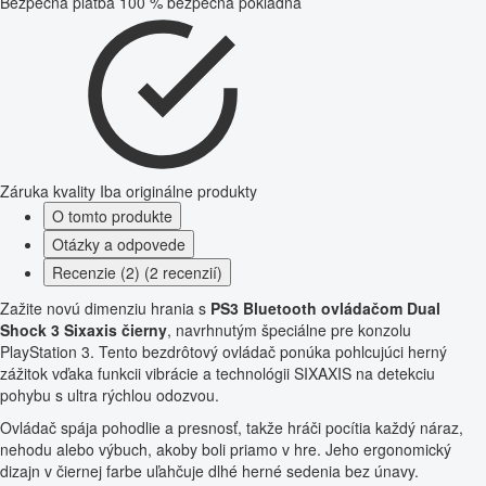
Bezpečná platba
100 % bezpečná pokladňa
Záruka kvality
Iba originálne produkty
O tomto produkte
Otázky a odpovede
Recenzie (2) (2 recenzií)
Zažite novú dimenziu hrania s
PS3 Bluetooth ovládačom Dual
Shock 3 Sixaxis čierny
, navrhnutým špeciálne pre konzolu
PlayStation 3. Tento bezdrôtový ovládač ponúka pohlcujúci herný
zážitok vďaka funkcii vibrácie a technológii SIXAXIS na detekciu
pohybu s ultra rýchlou odozvou.
Ovládač spája pohodlie a presnosť, takže hráči pocítia každý náraz,
nehodu alebo výbuch, akoby boli priamo v hre. Jeho ergonomický
dizajn v čiernej farbe uľahčuje dlhé herné sedenia bez únavy.