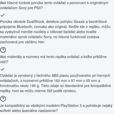
Aké hlavné funkcie ponúka tento ovládač v porovnaní s originálnym
ovládačom Sony pre PS3?
Ponúka vibrácie DualShock, detekciu pohybu Sixaxis a bezdrôtové
pripojenie Bluetooth, rovnako ako originál. Keďže ide o repliku, môžu
sa vyskytnúť menšie rozdiely v citlivosti tlačidiel alebo kvalite
materiálov oproti ovládaču Sony, no hlavná funkčnosť zostáva
zachovaná pre väčšinu hier.
Aké materiály a rozmery má tento replika ovládač a koľko približne
váži?
Ovládač je vyrobený z bežného ABS plastu používaného pri herných
ovládačoch, s rozmermi približne 160 mm x 97 mm x 55 mm a
hmotnosťou okolo 190 g. Tieto údaje sú štandardné pre kompatibilné
repliky, hoci sa môžu mierne líšiť podľa výrobcu.
Je kompatibilný so všetkými modelmi PlayStation 3 a potrebuje nejaký
softvér alebo špeciálne nastavenie?