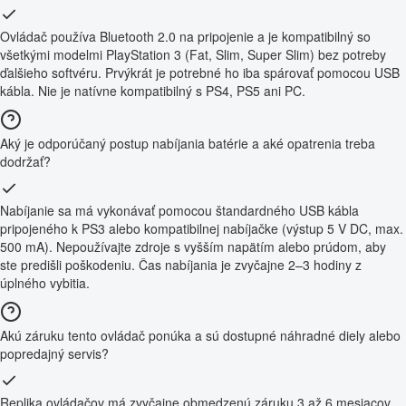
Ovládač používa Bluetooth 2.0 na pripojenie a je kompatibilný so
všetkými modelmi PlayStation 3 (Fat, Slim, Super Slim) bez potreby
ďalšieho softvéru. Prvýkrát je potrebné ho iba spárovať pomocou USB
kábla. Nie je natívne kompatibilný s PS4, PS5 ani PC.
Aký je odporúčaný postup nabíjania batérie a aké opatrenia treba
dodržať?
Nabíjanie sa má vykonávať pomocou štandardného USB kábla
pripojeného k PS3 alebo kompatibilnej nabíjačke (výstup 5 V DC, max.
500 mA). Nepoužívajte zdroje s vyšším napätím alebo prúdom, aby
ste predišli poškodeniu. Čas nabíjania je zvyčajne 2–3 hodiny z
úplného vybitia.
Akú záruku tento ovládač ponúka a sú dostupné náhradné diely alebo
popredajný servis?
Replika ovládačov má zvyčajne obmedzenú záruku 3 až 6 mesiacov