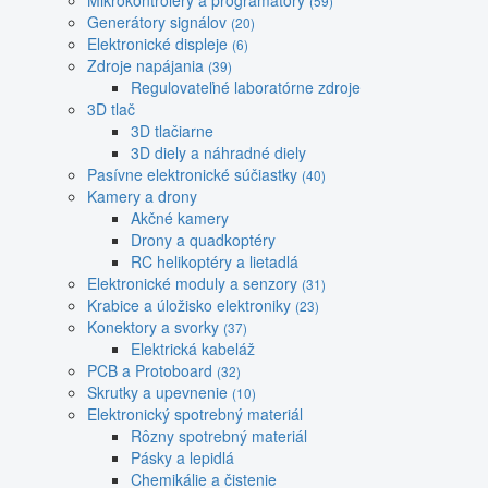
Mikrokontroléry a programátory
(59)
Generátory signálov
(20)
Elektronické displeje
(6)
Zdroje napájania
(39)
Regulovateľné laboratórne zdroje
3D tlač
3D tlačiarne
3D diely a náhradné diely
Pasívne elektronické súčiastky
(40)
Kamery a drony
Akčné kamery
Drony a quadkoptéry
RC helikoptéry a lietadlá
Elektronické moduly a senzory
(31)
Krabice a úložisko elektroniky
(23)
Konektory a svorky
(37)
Elektrická kabeláž
PCB a Protoboard
(32)
Skrutky a upevnenie
(10)
Elektronický spotrebný materiál
Rôzny spotrebný materiál
Pásky a lepidlá
Chemikálie a čistenie