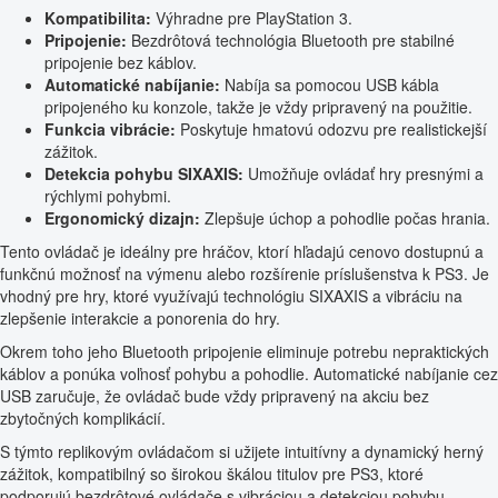
Kompatibilita:
Výhradne pre PlayStation 3.
Pripojenie:
Bezdrôtová technológia Bluetooth pre stabilné
pripojenie bez káblov.
Automatické nabíjanie:
Nabíja sa pomocou USB kábla
pripojeného ku konzole, takže je vždy pripravený na použitie.
Funkcia vibrácie:
Poskytuje hmatovú odozvu pre realistickejší
zážitok.
Detekcia pohybu SIXAXIS:
Umožňuje ovládať hry presnými a
rýchlymi pohybmi.
Ergonomický dizajn:
Zlepšuje úchop a pohodlie počas hrania.
Tento ovládač je ideálny pre hráčov, ktorí hľadajú cenovo dostupnú a
funkčnú možnosť na výmenu alebo rozšírenie príslušenstva k PS3. Je
vhodný pre hry, ktoré využívajú technológiu SIXAXIS a vibráciu na
zlepšenie interakcie a ponorenia do hry.
Okrem toho jeho Bluetooth pripojenie eliminuje potrebu nepraktických
káblov a ponúka voľnosť pohybu a pohodlie. Automatické nabíjanie cez
USB zaručuje, že ovládač bude vždy pripravený na akciu bez
zbytočných komplikácií.
S týmto replikovým ovládačom si užijete intuitívny a dynamický herný
zážitok, kompatibilný so širokou škálou titulov pre PS3, ktoré
podporujú bezdrôtové ovládače s vibráciou a detekciou pohybu.