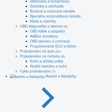
Sťahovače a kompresory
Zdviháky a zdvíhadlá
Brzdové a motorové náradie
Špeciálne automobilové náradie
Kľúče a nástrčky
OBD diagnostika a skenery
(6)
OBD káble a adaptéry
AdBlue emulátory
OBD skenery a rozhrania
Programovanie ECU a kľúčov
Príslušenstvo do auta
(24)
Príslušenstvo na motorku
(8)
Kufre a držiaky prilby
Nosiče batožiny a kufre
Cyklo príslušenstvo
(7)
Batérie a Nabíjačky