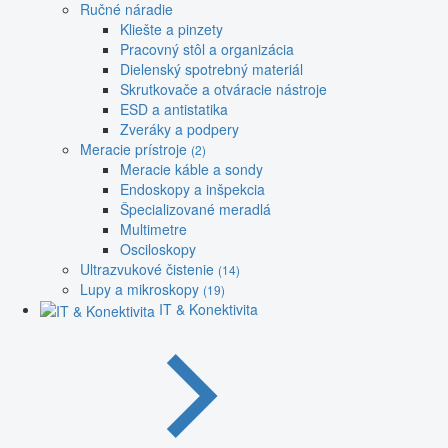
Ručné náradie
Kliešte a pinzety
Pracovný stôl a organizácia
Dielenský spotrebný materiál
Skrutkovače a otváracie nástroje
ESD a antistatika
Zveráky a podpery
Meracie prístroje
(2)
Meracie káble a sondy
Endoskopy a inšpekcia
Špecializované meradlá
Multimetre
Osciloskopy
Ultrazvukové čistenie
(14)
Lupy a mikroskopy
(19)
IT & Konektivita