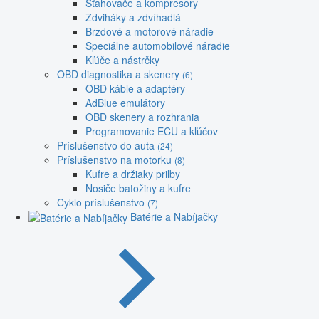
Sťahovače a kompresory
Zdviháky a zdvíhadlá
Brzdové a motorové náradie
Špeciálne automobilové náradie
Kľúče a nástrčky
OBD diagnostika a skenery
(6)
OBD káble a adaptéry
AdBlue emulátory
OBD skenery a rozhrania
Programovanie ECU a kľúčov
Príslušenstvo do auta
(24)
Príslušenstvo na motorku
(8)
Kufre a držiaky prilby
Nosiče batožiny a kufre
Cyklo príslušenstvo
(7)
Batérie a Nabíjačky