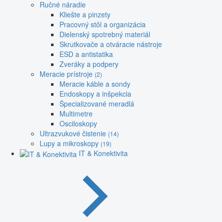
Ručné náradie
Kliešte a pinzety
Pracovný stôl a organizácia
Dielenský spotrebný materiál
Skrutkovače a otváracie nástroje
ESD a antistatika
Zveráky a podpery
Meracie prístroje
(2)
Meracie káble a sondy
Endoskopy a inšpekcia
Špecializované meradlá
Multimetre
Osciloskopy
Ultrazvukové čistenie
(14)
Lupy a mikroskopy
(19)
IT & Konektivita