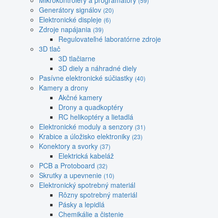
Mikrokontroléry a programátory
(59)
Generátory signálov
(20)
Elektronické displeje
(6)
Zdroje napájania
(39)
Regulovateľné laboratórne zdroje
3D tlač
3D tlačiarne
3D diely a náhradné diely
Pasívne elektronické súčiastky
(40)
Kamery a drony
Akčné kamery
Drony a quadkoptéry
RC helikoptéry a lietadlá
Elektronické moduly a senzory
(31)
Krabice a úložisko elektroniky
(23)
Konektory a svorky
(37)
Elektrická kabeláž
PCB a Protoboard
(32)
Skrutky a upevnenie
(10)
Elektronický spotrebný materiál
Rôzny spotrebný materiál
Pásky a lepidlá
Chemikálie a čistenie