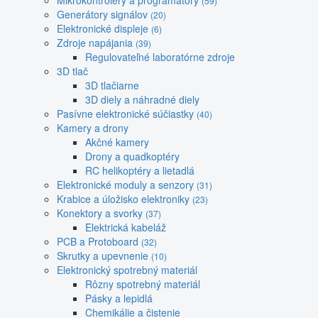
Mikrokontroléry a programátory
(59)
Generátory signálov
(20)
Elektronické displeje
(6)
Zdroje napájania
(39)
Regulovateľné laboratórne zdroje
3D tlač
3D tlačiarne
3D diely a náhradné diely
Pasívne elektronické súčiastky
(40)
Kamery a drony
Akčné kamery
Drony a quadkoptéry
RC helikoptéry a lietadlá
Elektronické moduly a senzory
(31)
Krabice a úložisko elektroniky
(23)
Konektory a svorky
(37)
Elektrická kabeláž
PCB a Protoboard
(32)
Skrutky a upevnenie
(10)
Elektronický spotrebný materiál
Rôzny spotrebný materiál
Pásky a lepidlá
Chemikálie a čistenie