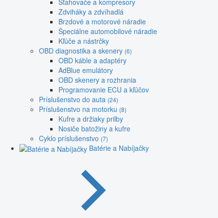
Sťahovače a kompresory
Zdviháky a zdvíhadlá
Brzdové a motorové náradie
Špeciálne automobilové náradie
Kľúče a nástrčky
OBD diagnostika a skenery
(6)
OBD káble a adaptéry
AdBlue emulátory
OBD skenery a rozhrania
Programovanie ECU a kľúčov
Príslušenstvo do auta
(24)
Príslušenstvo na motorku
(8)
Kufre a držiaky prilby
Nosiče batožiny a kufre
Cyklo príslušenstvo
(7)
Batérie a Nabíjačky