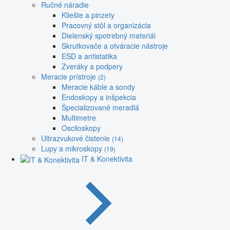
Ručné náradie
Kliešte a pinzety
Pracovný stôl a organizácia
Dielenský spotrebný materiál
Skrutkovače a otváracie nástroje
ESD a antistatika
Zveráky a podpery
Meracie prístroje
(2)
Meracie káble a sondy
Endoskopy a inšpekcia
Špecializované meradlá
Multimetre
Osciloskopy
Ultrazvukové čistenie
(14)
Lupy a mikroskopy
(19)
IT & Konektivita