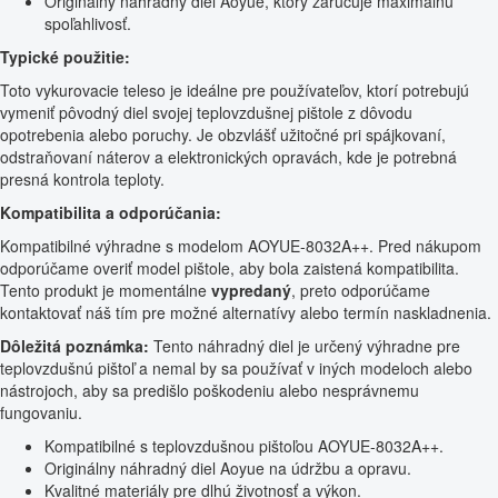
Originálny náhradný diel Aoyue, ktorý zaručuje maximálnu
spoľahlivosť.
Typické použitie:
Toto vykurovacie teleso je ideálne pre používateľov, ktorí potrebujú
vymeniť pôvodný diel svojej teplovzdušnej pištole z dôvodu
opotrebenia alebo poruchy. Je obzvlášť užitočné pri spájkovaní,
odstraňovaní náterov a elektronických opravách, kde je potrebná
presná kontrola teploty.
Kompatibilita a odporúčania:
Kompatibilné výhradne s modelom AOYUE-8032A++. Pred nákupom
odporúčame overiť model pištole, aby bola zaistená kompatibilita.
Tento produkt je momentálne
vypredaný
, preto odporúčame
kontaktovať náš tím pre možné alternatívy alebo termín naskladnenia.
Dôležitá poznámka:
Tento náhradný diel je určený výhradne pre
teplovzdušnú pištoľ a nemal by sa používať v iných modeloch alebo
nástrojoch, aby sa predišlo poškodeniu alebo nesprávnemu
fungovaniu.
Kompatibilné s teplovzdušnou pištoľou AOYUE-8032A++.
Originálny náhradný diel Aoyue na údržbu a opravu.
Kvalitné materiály pre dlhú životnosť a výkon.