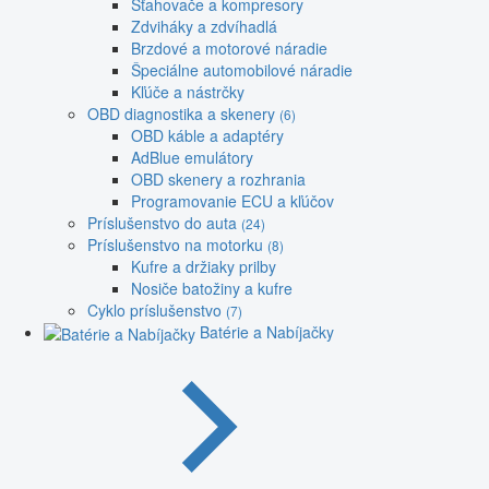
Sťahovače a kompresory
Zdviháky a zdvíhadlá
Brzdové a motorové náradie
Špeciálne automobilové náradie
Kľúče a nástrčky
OBD diagnostika a skenery
(6)
OBD káble a adaptéry
AdBlue emulátory
OBD skenery a rozhrania
Programovanie ECU a kľúčov
Príslušenstvo do auta
(24)
Príslušenstvo na motorku
(8)
Kufre a držiaky prilby
Nosiče batožiny a kufre
Cyklo príslušenstvo
(7)
Batérie a Nabíjačky