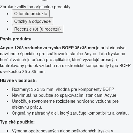
Záruka kvality
Iba originálne produkty
O tomto produkte
Otázky a odpovede
Recenzie (0) (0 recenzií)
Popis produktu
Aoyue 1203 vzduchová tryska BQFP 35x35 mm
je príslušenstvo
navrhnuté špeciálne pre spájkovacie stanice Aoyue. Táto tryska na
horúci vzduch je určená pre aplikácie, ktoré vyžadujú presný a
kontrolovaný prietok vzduchu na elektronické komponenty typu BQFP
s veľkosťou 35 x 35 mm.
Hlavné vlastnosti:
Rozmery: 35 x 35 mm, vhodná pre komponenty BQFP.
Navrhnutá na použitie so spájkovacími stanicami Aoyue.
Umožňuje rovnomerné rozloženie horúceho vzduchu pre
efektívnu prácu.
Originálny náhradný diel, ktorý zaručuje kompatibilitu a kvalitu.
Typické použitie:
Výmena opotrebovaných alebo poškodených trysiek v