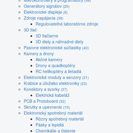
Mikrokontroléry a programátory
(59)
Generátory signálov
(20)
Elektronické displeje
(6)
Zdroje napájania
(39)
Regulovateľné laboratórne zdroje
3D tlač
3D tlačiarne
3D diely a náhradné diely
Pasívne elektronické súčiastky
(40)
Kamery a drony
Akčné kamery
Drony a quadkoptéry
RC helikoptéry a lietadlá
Elektronické moduly a senzory
(31)
Krabice a úložisko elektroniky
(23)
Konektory a svorky
(37)
Elektrická kabeláž
PCB a Protoboard
(32)
Skrutky a upevnenie
(10)
Elektronický spotrebný materiál
Rôzny spotrebný materiál
Pásky a lepidlá
Chemikálie a čistenie