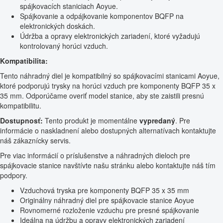
spájkovacích staniciach Aoyue.
Spájkovanie a odpájkovanie komponentov BQFP na
elektronických doskách.
Údržba a opravy elektronických zariadení, ktoré vyžadujú
kontrolovaný horúci vzduch.
Kompatibilita:
Tento náhradný diel je kompatibilný so spájkovacími stanicami Aoyue,
ktoré podporujú trysky na horúci vzduch pre komponenty BQFP 35 x
35 mm. Odporúčame overiť model stanice, aby ste zaistili presnú
kompatibilitu.
Dostupnosť:
Tento produkt je momentálne
vypredaný
. Pre
informácie o naskladnení alebo dostupných alternatívach kontaktujte
náš zákaznícky servis.
Pre viac informácií o príslušenstve a náhradných dieloch pre
spájkovacie stanice navštívte našu stránku alebo kontaktujte náš tím
podpory.
Vzduchová tryska pre komponenty BQFP 35 x 35 mm
Originálny náhradný diel pre spájkovacie stanice Aoyue
Rovnomerné rozloženie vzduchu pre presné spájkovanie
Ideálna na údržbu a opravy elektronických zariadení