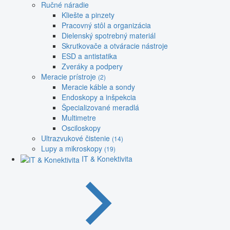
Ručné náradie
Kliešte a pinzety
Pracovný stôl a organizácia
Dielenský spotrebný materiál
Skrutkovače a otváracie nástroje
ESD a antistatika
Zveráky a podpery
Meracie prístroje
(2)
Meracie káble a sondy
Endoskopy a inšpekcia
Špecializované meradlá
Multimetre
Osciloskopy
Ultrazvukové čistenie
(14)
Lupy a mikroskopy
(19)
IT & Konektivita