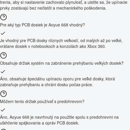
trenia, aby si nastavenie zachovalo plynulosť, a uistite sa, že upínacie
prvky zostávajú bez nečistôt a mechanického poškodenia.
Pre aký typ PCB dosiek je Aoyue 668 vhodný?
Je vhodný pre PCB dosky rôznych veľkostí, od malých až po veľké,
vrátane dosiek v notebookoch a konzolách ako Xbox 360.
Obsahuje držiak systém na zabránenie prehýbaniu veľkých dosiek?
Áno, obsahuje špeciálnu upínaciu oporu pre veľké dosky, ktorá
zabraňuje prehýbaniu a chráni dosku počas práce.
Môžem tento držiak používať s predohrevom?
Áno, Aoyue 668 je navrhnutý na použitie spolu s predohrevmi na
uľahčenie spájkovania a opráv PCB dosiek.