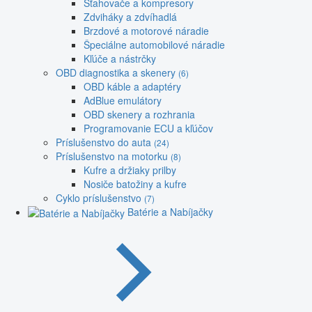
Sťahovače a kompresory
Zdviháky a zdvíhadlá
Brzdové a motorové náradie
Špeciálne automobilové náradie
Kľúče a nástrčky
OBD diagnostika a skenery
(6)
OBD káble a adaptéry
AdBlue emulátory
OBD skenery a rozhrania
Programovanie ECU a kľúčov
Príslušenstvo do auta
(24)
Príslušenstvo na motorku
(8)
Kufre a držiaky prilby
Nosiče batožiny a kufre
Cyklo príslušenstvo
(7)
Batérie a Nabíjačky