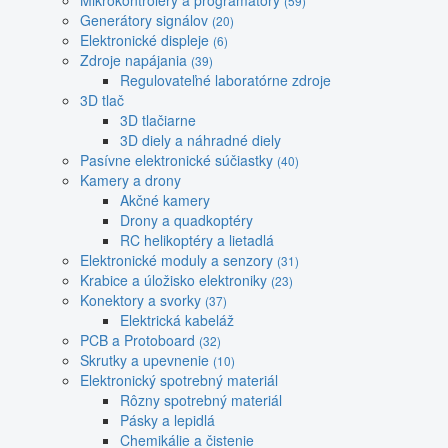
Mikrokontroléry a programátory
(59)
Generátory signálov
(20)
Elektronické displeje
(6)
Zdroje napájania
(39)
Regulovateľné laboratórne zdroje
3D tlač
3D tlačiarne
3D diely a náhradné diely
Pasívne elektronické súčiastky
(40)
Kamery a drony
Akčné kamery
Drony a quadkoptéry
RC helikoptéry a lietadlá
Elektronické moduly a senzory
(31)
Krabice a úložisko elektroniky
(23)
Konektory a svorky
(37)
Elektrická kabeláž
PCB a Protoboard
(32)
Skrutky a upevnenie
(10)
Elektronický spotrebný materiál
Rôzny spotrebný materiál
Pásky a lepidlá
Chemikálie a čistenie