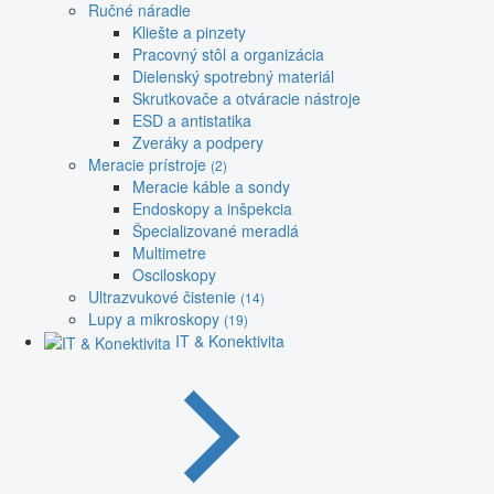
Ručné náradie
Kliešte a pinzety
Pracovný stôl a organizácia
Dielenský spotrebný materiál
Skrutkovače a otváracie nástroje
ESD a antistatika
Zveráky a podpery
Meracie prístroje
(2)
Meracie káble a sondy
Endoskopy a inšpekcia
Špecializované meradlá
Multimetre
Osciloskopy
Ultrazvukové čistenie
(14)
Lupy a mikroskopy
(19)
IT & Konektivita