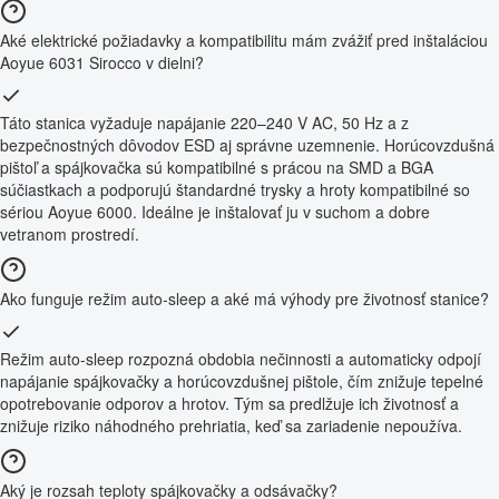
Aké elektrické požiadavky a kompatibilitu mám zvážiť pred inštaláciou
Aoyue 6031 Sirocco v dielni?
Táto stanica vyžaduje napájanie 220–240 V AC, 50 Hz a z
bezpečnostných dôvodov ESD aj správne uzemnenie. Horúcovzdušná
pištoľ a spájkovačka sú kompatibilné s prácou na SMD a BGA
súčiastkach a podporujú štandardné trysky a hroty kompatibilné so
sériou Aoyue 6000. Ideálne je inštalovať ju v suchom a dobre
vetranom prostredí.
Ako funguje režim auto-sleep a aké má výhody pre životnosť stanice?
Režim auto-sleep rozpozná obdobia nečinnosti a automaticky odpojí
napájanie spájkovačky a horúcovzdušnej pištole, čím znižuje tepelné
opotrebovanie odporov a hrotov. Tým sa predlžuje ich životnosť a
znižuje riziko náhodného prehriatia, keď sa zariadenie nepoužíva.
Aký je rozsah teploty spájkovačky a odsávačky?