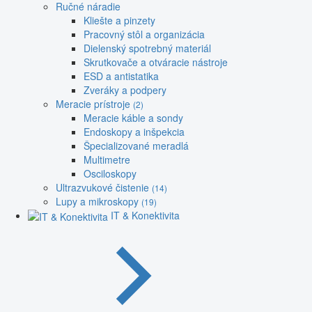
Ručné náradie
Kliešte a pinzety
Pracovný stôl a organizácia
Dielenský spotrebný materiál
Skrutkovače a otváracie nástroje
ESD a antistatika
Zveráky a podpery
Meracie prístroje
(2)
Meracie káble a sondy
Endoskopy a inšpekcia
Špecializované meradlá
Multimetre
Osciloskopy
Ultrazvukové čistenie
(14)
Lupy a mikroskopy
(19)
IT & Konektivita