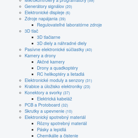
Mikrokontroléry a programátory
(59)
Generátory signálov
(20)
Elektronické displeje
(6)
Zdroje napájania
(39)
Regulovateľné laboratórne zdroje
3D tlač
3D tlačiarne
3D diely a náhradné diely
Pasívne elektronické súčiastky
(40)
Kamery a drony
Akčné kamery
Drony a quadkoptéry
RC helikoptéry a lietadlá
Elektronické moduly a senzory
(31)
Krabice a úložisko elektroniky
(23)
Konektory a svorky
(37)
Elektrická kabeláž
PCB a Protoboard
(32)
Skrutky a upevnenie
(10)
Elektronický spotrebný materiál
Rôzny spotrebný materiál
Pásky a lepidlá
Chemikálie a čistenie