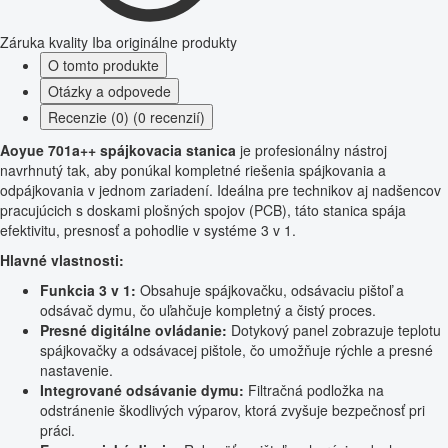
Záruka kvality
Iba originálne produkty
O tomto produkte
Otázky a odpovede
Recenzie (0) (0 recenzií)
Aoyue 701a++ spájkovacia stanica
je profesionálny nástroj
navrhnutý tak, aby ponúkal kompletné riešenia spájkovania a
odpájkovania v jednom zariadení. Ideálna pre technikov aj nadšencov
pracujúcich s doskami plošných spojov (PCB), táto stanica spája
efektivitu, presnosť a pohodlie v systéme 3 v 1.
Hlavné vlastnosti:
Funkcia 3 v 1:
Obsahuje spájkovačku, odsávaciu pištoľ a
odsávač dymu, čo uľahčuje kompletný a čistý proces.
Presné digitálne ovládanie:
Dotykový panel zobrazuje teplotu
spájkovačky a odsávacej pištole, čo umožňuje rýchle a presné
nastavenie.
Integrované odsávanie dymu:
Filtračná podložka na
odstránenie škodlivých výparov, ktorá zvyšuje bezpečnosť pri
práci.