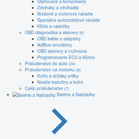
Sťahovače a kompresory
Zdviháky a zdvíhadlá
Brzdové a motorové náradie
Špeciálne automobilové náradie
Kľúče a nástrčky
OBD diagnostika a skenery
(6)
OBD káble a adaptéry
AdBlue emulátory
OBD skenery a rozhrania
Programovanie ECU a kľúčov
Príslušenstvo do auta
(24)
Príslušenstvo na motorku
(8)
Kufre a držiaky prilby
Nosiče batožiny a kufre
Cyklo príslušenstvo
(7)
Batérie a Nabíjačky