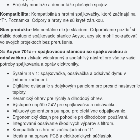
Projekty montáže a demontáže plošných spojov.
Kompatibilita:
Kompatibilná s hrotmi spájkovačky, ktoré začínajú na
"T". Poznámka: Odpory a hroty nie sú kryté zárukou.
Stav produktu:
Momentálne nie je skladom. Odporúčame pozrieť si
ďalšie dostupné spájkovacie stanice Aoyue, aby ste mohli pokračovať
vo svojich projektoch bez prerušenia.
So
Aoyue 701a++ spájkovacou stanicou so spájkovačkou a
odsávačkou
získate všestranný a spoľahlivý nástroj pre všetky vaše
potreby spájkovania a opráv elektroniky.
Systém 3 v 1: spájkovačka, odsávačka a odsávač dymu v
jednom zariadení.
Digitálne ovládanie s dotykovým panelom pre presné nastavenie
teploty.
Keramický ohrev pre rýchly a dlhodobý ohrev.
Výstupné napätie 24V pre spájkovačku a odsávačku.
Vákuový generátor s pumpou pre efektívne odpájkovanie.
Ergonomický dizajn pre pohodlie pri dlhodobom používaní.
Integrované odsávanie škodlivých výparov s filtrom.
Kompatibilná s hrotmi začínajúcimi na 'T'.
Ideálna na opravu PCB a elektronických súčiastok.