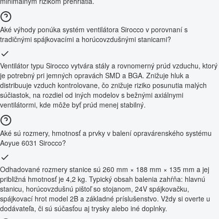
minimálnym rizikom prehriatia.
Aké výhody ponúka systém ventilátora Sirocco v porovnaní s
tradičnými spájkovacími a horúcovzdušnými stanicami?
Ventilátor typu Sirocco vytvára stály a rovnomerný prúd vzduchu, ktorý
je potrebný pri jemných opravách SMD a BGA. Znižuje hluk a
distribuuje vzduch kontrolovane, čo znižuje riziko posunutia malých
súčiastok, na rozdiel od iných modelov s bežnými axiálnymi
ventilátormi, kde môže byť prúd menej stabilný.
Aké sú rozmery, hmotnosť a prvky v balení opravárenského systému
Aoyue 6031 Sirocco?
Odhadované rozmery stanice sú 260 mm × 188 mm × 135 mm a jej
približná hmotnosť je 4,2 kg. Typický obsah balenia zahŕňa: hlavnú
stanicu, horúcovzdušnú pištoľ so stojanom, 24V spájkovačku,
spájkovací hrot model 2B a základné príslušenstvo. Vždy si overte u
dodávateľa, či sú súčasťou aj trysky alebo iné doplnky.