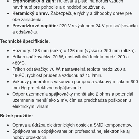
Ergonomický dizajn:
Rukoväť a pištoľ na horúci vzduch
navrhnuté pre pohodlie a dlhodobé používanie.
Keramický ohrev:
Zabezpečuje rýchly a dlhodobý ohrev pre
obe zariadenia.
Prevádzkové napätie:
220 V s výstupom 24 V pre spájkovačku
a odsávačku.
Technické špecifikácie:
Rozmery: 188 mm (šírka) x 126 mm (výška) x 250 mm (hĺbka).
Príkon spájkovačky: 70 W, nastaviteľná teplota medzi 200 a
480ºC.
Príkon odsávačky: 70 W, nastaviteľná teplota medzi 200 a
480ºC, rýchlosť prúdenia vzduchu až 15 l/min.
Vákuový generátor s vákuovou pumpou a vákuovým tlakom 600
mm Hg pre efektívne odpájkovanie.
Odpor uzemnenia spájkovačky menší ako 2 ohms a potenciál
uzemnenia menší ako 2 mV, čím sa predchádza poškodeniu
elektrickými vlnami.
Bežné použitie:
Oprava a údržba elektronických dosiek a SMD komponentov.
Spájkovanie a odpájkovanie pri profesionálnej elektronike aj
hobby projektoch.