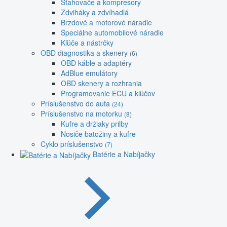
Sťahovače a kompresory
Zdviháky a zdvíhadlá
Brzdové a motorové náradie
Špeciálne automobilové náradie
Kľúče a nástrčky
OBD diagnostika a skenery
(6)
OBD káble a adaptéry
AdBlue emulátory
OBD skenery a rozhrania
Programovanie ECU a kľúčov
Príslušenstvo do auta
(24)
Príslušenstvo na motorku
(8)
Kufre a držiaky prilby
Nosiče batožiny a kufre
Cyklo príslušenstvo
(7)
Batérie a Nabíjačky