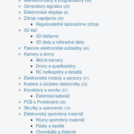
Mikrokontroléry a programátory
(59)
Generátory signálov
(20)
Elektronické displeje
(6)
Zdroje napájania
(39)
Regulovateľné laboratórne zdroje
3D tlač
3D tlačiarne
3D diely a náhradné diely
Pasívne elektronické súčiastky
(40)
Kamery a drony
Akčné kamery
Drony a quadkoptéry
RC helikoptéry a lietadlá
Elektronické moduly a senzory
(31)
Krabice a úložisko elektroniky
(23)
Konektory a svorky
(37)
Elektrická kabeláž
PCB a Protoboard
(32)
Skrutky a upevnenie
(10)
Elektronický spotrebný materiál
Rôzny spotrebný materiál
Pásky a lepidlá
Chemikálie a čistenie