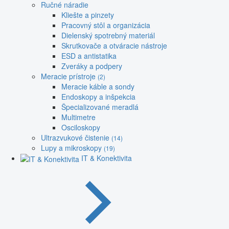
Ručné náradie
Kliešte a pinzety
Pracovný stôl a organizácia
Dielenský spotrebný materiál
Skrutkovače a otváracie nástroje
ESD a antistatika
Zveráky a podpery
Meracie prístroje
(2)
Meracie káble a sondy
Endoskopy a inšpekcia
Špecializované meradlá
Multimetre
Osciloskopy
Ultrazvukové čistenie
(14)
Lupy a mikroskopy
(19)
IT & Konektivita