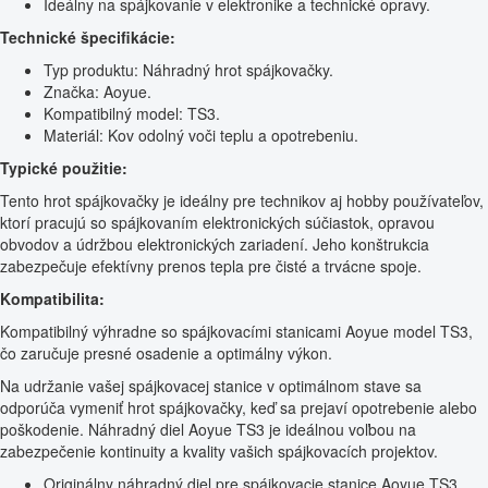
Ideálny na spájkovanie v elektronike a technické opravy.
Technické špecifikácie:
Typ produktu: Náhradný hrot spájkovačky.
Značka: Aoyue.
Kompatibilný model: TS3.
Materiál: Kov odolný voči teplu a opotrebeniu.
Typické použitie:
Tento hrot spájkovačky je ideálny pre technikov aj hobby používateľov,
ktorí pracujú so spájkovaním elektronických súčiastok, opravou
obvodov a údržbou elektronických zariadení. Jeho konštrukcia
zabezpečuje efektívny prenos tepla pre čisté a trvácne spoje.
Kompatibilita:
Kompatibilný výhradne so spájkovacími stanicami Aoyue model TS3,
čo zaručuje presné osadenie a optimálny výkon.
Na udržanie vašej spájkovacej stanice v optimálnom stave sa
odporúča vymeniť hrot spájkovačky, keď sa prejaví opotrebenie alebo
poškodenie. Náhradný diel Aoyue TS3 je ideálnou voľbou na
zabezpečenie kontinuity a kvality vašich spájkovacích projektov.
Originálny náhradný diel pre spájkovacie stanice Aoyue TS3