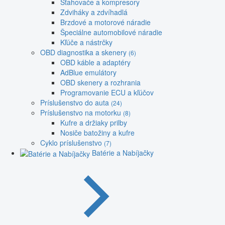
Sťahovače a kompresory
Zdviháky a zdvíhadlá
Brzdové a motorové náradie
Špeciálne automobilové náradie
Kľúče a nástrčky
OBD diagnostika a skenery
(6)
OBD káble a adaptéry
AdBlue emulátory
OBD skenery a rozhrania
Programovanie ECU a kľúčov
Príslušenstvo do auta
(24)
Príslušenstvo na motorku
(8)
Kufre a držiaky prilby
Nosiče batožiny a kufre
Cyklo príslušenstvo
(7)
Batérie a Nabíjačky