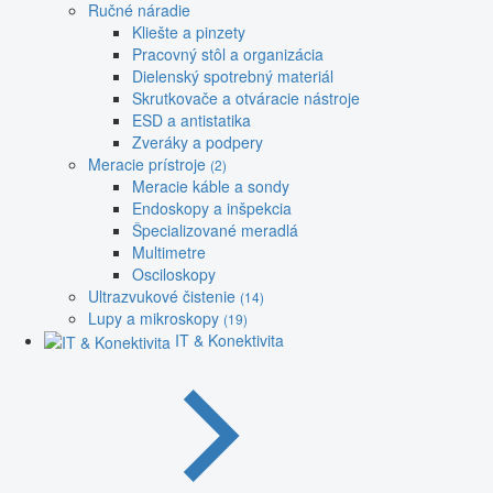
Ručné náradie
Kliešte a pinzety
Pracovný stôl a organizácia
Dielenský spotrebný materiál
Skrutkovače a otváracie nástroje
ESD a antistatika
Zveráky a podpery
Meracie prístroje
(2)
Meracie káble a sondy
Endoskopy a inšpekcia
Špecializované meradlá
Multimetre
Osciloskopy
Ultrazvukové čistenie
(14)
Lupy a mikroskopy
(19)
IT & Konektivita