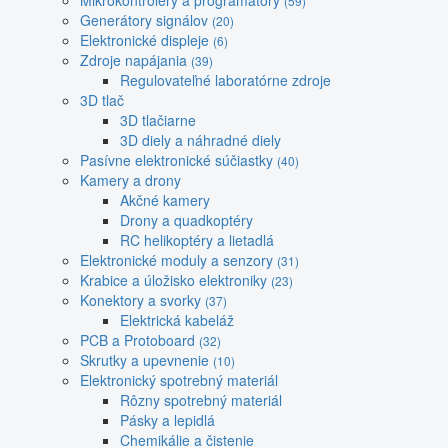
Mikrokontroléry a programátory
(59)
Generátory signálov
(20)
Elektronické displeje
(6)
Zdroje napájania
(39)
Regulovateľné laboratórne zdroje
3D tlač
3D tlačiarne
3D diely a náhradné diely
Pasívne elektronické súčiastky
(40)
Kamery a drony
Akčné kamery
Drony a quadkoptéry
RC helikoptéry a lietadlá
Elektronické moduly a senzory
(31)
Krabice a úložisko elektroniky
(23)
Konektory a svorky
(37)
Elektrická kabeláž
PCB a Protoboard
(32)
Skrutky a upevnenie
(10)
Elektronický spotrebný materiál
Rôzny spotrebný materiál
Pásky a lepidlá
Chemikálie a čistenie