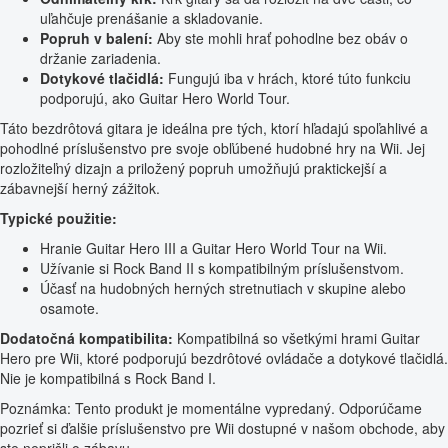
uľahčuje prenášanie a skladovanie.
Popruh v balení:
Aby ste mohli hrať pohodlne bez obáv o
držanie zariadenia.
Dotykové tlačidlá:
Fungujú iba v hrách, ktoré túto funkciu
podporujú, ako Guitar Hero World Tour.
Táto bezdrôtová gitara je ideálna pre tých, ktorí hľadajú spoľahlivé a
pohodlné príslušenstvo pre svoje obľúbené hudobné hry na Wii. Jej
rozložiteľný dizajn a priložený popruh umožňujú praktickejší a
zábavnejší herný zážitok.
Typické použitie:
Hranie Guitar Hero III a Guitar Hero World Tour na Wii.
Užívanie si Rock Band II s kompatibilným príslušenstvom.
Účasť na hudobných herných stretnutiach v skupine alebo
osamote.
Dodatočná kompatibilita:
Kompatibilná so všetkými hrami Guitar
Hero pre Wii, ktoré podporujú bezdrôtové ovládače a dotykové tlačidlá.
Nie je kompatibilná s Rock Band I.
Poznámka: Tento produkt je momentálne vypredaný. Odporúčame
pozrieť si ďalšie príslušenstvo pre Wii dostupné v našom obchode, aby
ste neprišli o zábavu.