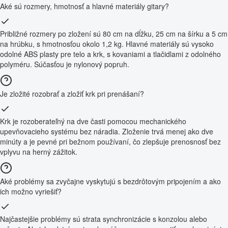
Aké sú rozmery, hmotnosť a hlavné materiály gitary?
Približné rozmery po zložení sú 80 cm na dĺžku, 25 cm na šírku a 5 cm
na hrúbku, s hmotnosťou okolo 1,2 kg. Hlavné materiály sú vysoko
odolné ABS plasty pre telo a krk, s kovaniami a tlačidlami z odolného
polyméru. Súčasťou je nylonový popruh.
Je zložité rozobrať a zložiť krk pri prenášaní?
Krk je rozoberateľný na dve časti pomocou mechanického
upevňovacieho systému bez náradia. Zloženie trvá menej ako dve
minúty a je pevné pri bežnom používaní, čo zlepšuje prenosnosť bez
vplyvu na herný zážitok.
Aké problémy sa zvyčajne vyskytujú s bezdrôtovým pripojením a ako
ich možno vyriešiť?
Najčastejšie problémy sú strata synchronizácie s konzolou alebo