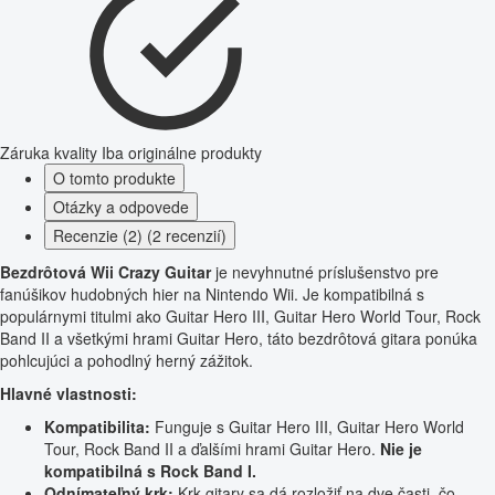
Záruka kvality
Iba originálne produkty
O tomto produkte
Otázky a odpovede
Recenzie (2) (2 recenzií)
Bezdrôtová Wii Crazy Guitar
je nevyhnutné príslušenstvo pre
fanúšikov hudobných hier na Nintendo Wii. Je kompatibilná s
populárnymi titulmi ako Guitar Hero III, Guitar Hero World Tour, Rock
Band II a všetkými hrami Guitar Hero, táto bezdrôtová gitara ponúka
pohlcujúci a pohodlný herný zážitok.
Hlavné vlastnosti:
Kompatibilita:
Funguje s Guitar Hero III, Guitar Hero World
Tour, Rock Band II a ďalšími hrami Guitar Hero.
Nie je
kompatibilná s Rock Band I.
Odnímateľný krk:
Krk gitary sa dá rozložiť na dve časti, čo