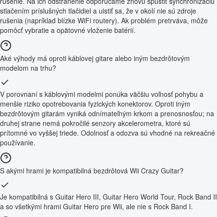
rušenie. Na ich odstránenie odporúčame znovu spustiť synchronizáciu
stlačením príslušných tlačidiel a uistiť sa, že v okolí nie sú zdroje
rušenia (napríklad blízke WiFi routery). Ak problém pretrváva, môže
pomôcť vybratie a opätovné vloženie batérií.
Aké výhody má oproti káblovej gitare alebo iným bezdrôtovým
modelom na trhu?
V porovnaní s káblovými modelmi ponúka väčšiu voľnosť pohybu a
menšie riziko opotrebovania fyzických konektorov. Oproti iným
bezdrôtovým gitarám vyniká odnímateľným krkom a prenosnosťou; na
druhej strane nemá pokročilé senzory akcelerometra, ktoré sú
prítomné vo vyššej triede. Odolnosť a odozva sú vhodné na rekreačné
používanie.
S akými hrami je kompatibilná bezdrôtová Wii Crazy Guitar?
Je kompatibilná s Guitar Hero III, Guitar Hero World Tour, Rock Band II
a so všetkými hrami Guitar Hero pre Wii, ale nie s Rock Band I.