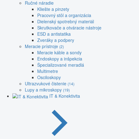
Ručné náradie
Kliešte a pinzety
Pracovný stôl a organizácia
Dielenský spotrebný materiál
Skrutkovače a otváracie nástroje
ESD a antistatika
Zveráky a podpery
Meracie prístroje
(2)
Meracie káble a sondy
Endoskopy a inšpekcia
Špecializované meradlá
Multimetre
Osciloskopy
Ultrazvukové čistenie
(14)
Lupy a mikroskopy
(19)
IT & Konektivita