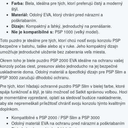
Farba:
Biela, ideálna pre tých, ktorí preferujú čistý a moderný
štýl.
Materiál:
Odolný EVA, ktorý chráni pred nárazmi a
poškriabaním.
Dizajn:
Kompaktný a ľahký, jednoduchý na prenášanie.
Nie je kompatibilné s:
PSP 1000 (veľký model).
Toto puzdro je ideálne pre tých, ktorí chcú nosiť svoju konzolu PSP
bezpečne v batohu, taške alebo aj v ruke. Jeho kompaktný dizajn
umožňuje jednoduché uloženie bez zaberania veľa miesta.
Okrem toho je biele puzdro PSP 2000 EVA ideálne na ochranu vašej
konzoly počas ciest, presunov alebo jednoducho na jej bezpečné
uskladnenie doma. Odolný materiál a špecifický dizajn pre PSP Slim a
PSP 3000 zaručujú dlhodobú ochranu.
Pre tých, ktorí hľadajú ochranné puzdro PSP Slim v bielej farbe, ktoré
spája funkčnosť a štýl, je táto možnosť od Satkit správnou voľbou. Hoci
je momentálne vypredané, oplatí sa sledovať budúce naskladnenie,
aby ste nepremeškali príležitosť chrániť svoju konzolu týmto kvalitným
doplnkom.
Kompatibilné s PSP 2000 / PSP Slim a PSP 3000
Odolný materiál EVA na ochranu pred nárazmi a poškriabaním