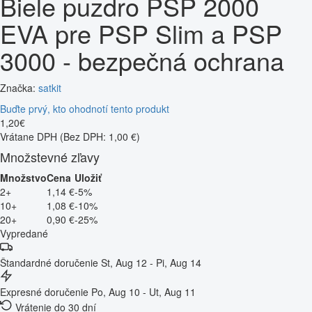
Biele puzdro PSP 2000
EVA pre PSP Slim a PSP
3000 - bezpečná ochrana
Značka:
satkit
Buďte prvý, kto ohodnotí tento produkt
1
,
20
€
Vrátane DPH
(Bez DPH: 1,00 €)
Množstevné zľavy
Množstvo
Cena
Uložiť
2+
1,14 €
-5%
10+
1,08 €
-10%
20+
0,90 €
-25%
Vypredané
Štandardné doručenie
St, Aug 12 - Pi, Aug 14
Expresné doručenie
Po, Aug 10 - Ut, Aug 11
Vrátenie do 30 dní