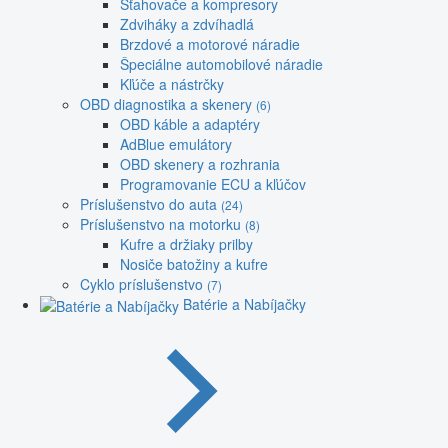
Sťahovače a kompresory
Zdviháky a zdvíhadlá
Brzdové a motorové náradie
Špeciálne automobilové náradie
Kľúče a nástrčky
OBD diagnostika a skenery
(6)
OBD káble a adaptéry
AdBlue emulátory
OBD skenery a rozhrania
Programovanie ECU a kľúčov
Príslušenstvo do auta
(24)
Príslušenstvo na motorku
(8)
Kufre a držiaky prilby
Nosiče batožiny a kufre
Cyklo príslušenstvo
(7)
Batérie a Nabíjačky