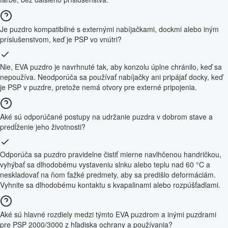
Je puzdro kompatibilné s externými nabíjačkami, dockmi alebo iným
príslušenstvom, keď je PSP vo vnútri?
Nie, EVA puzdro je navrhnuté tak, aby konzolu úplne chránilo, keď sa
nepoužíva. Neodporúča sa používať nabíjačky ani pripájať docky, keď
je PSP v puzdre, pretože nemá otvory pre externé pripojenia.
Aké sú odporúčané postupy na udržanie puzdra v dobrom stave a
predĺženie jeho životnosti?
Odporúča sa puzdro pravidelne čistiť mierne navlhčenou handričkou,
vyhýbať sa dlhodobému vystaveniu slnku alebo teplu nad 60 °C a
neskladovať na ňom ťažké predmety, aby sa predišlo deformáciám.
Vyhnite sa dlhodobému kontaktu s kvapalinami alebo rozpúšťadlami.
Aké sú hlavné rozdiely medzi týmto EVA puzdrom a inými puzdrami
pre PSP 2000/3000 z hľadiska ochrany a používania?