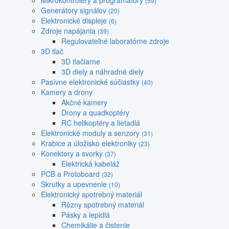
Mikrokontroléry a programátory
(59)
Generátory signálov
(20)
Elektronické displeje
(6)
Zdroje napájania
(39)
Regulovateľné laboratórne zdroje
3D tlač
3D tlačiarne
3D diely a náhradné diely
Pasívne elektronické súčiastky
(40)
Kamery a drony
Akčné kamery
Drony a quadkoptéry
RC helikoptéry a lietadlá
Elektronické moduly a senzory
(31)
Krabice a úložisko elektroniky
(23)
Konektory a svorky
(37)
Elektrická kabeláž
PCB a Protoboard
(32)
Skrutky a upevnenie
(10)
Elektronický spotrebný materiál
Rôzny spotrebný materiál
Pásky a lepidlá
Chemikálie a čistenie