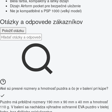
Biela farba, kompaktný a ľahký dizajn
Dizajn Airform pocket pre bezpečné uloženie
Nie je kompatibilné s PSP 1000 (veľký model)
Otázky a odpovede zákazníkov
Položiť otázku
Aké sú presné rozmery a hmotnosť puzdra a čo je v balení pri kúpe?
Puzdro má približné rozmery 190 mm x 90 mm x 40 mm a hmotnosť
110 g. V balení sa nachádza výhradne ochranné EVA puzdro v bielej
farbe, bez ďalšieho príslušenstva.