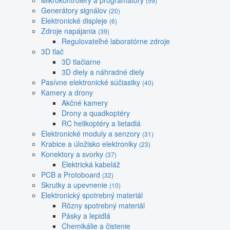
Mikrokontroléry a programátory
(59)
Generátory signálov
(20)
Elektronické displeje
(6)
Zdroje napájania
(39)
Regulovateľné laboratórne zdroje
3D tlač
3D tlačiarne
3D diely a náhradné diely
Pasívne elektronické súčiastky
(40)
Kamery a drony
Akčné kamery
Drony a quadkoptéry
RC helikoptéry a lietadlá
Elektronické moduly a senzory
(31)
Krabice a úložisko elektroniky
(23)
Konektory a svorky
(37)
Elektrická kabeláž
PCB a Protoboard
(32)
Skrutky a upevnenie
(10)
Elektronický spotrebný materiál
Rôzny spotrebný materiál
Pásky a lepidlá
Chemikálie a čistenie