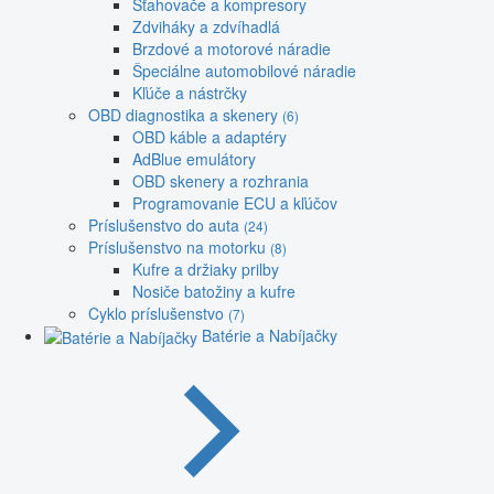
Sťahovače a kompresory
Zdviháky a zdvíhadlá
Brzdové a motorové náradie
Špeciálne automobilové náradie
Kľúče a nástrčky
OBD diagnostika a skenery
(6)
OBD káble a adaptéry
AdBlue emulátory
OBD skenery a rozhrania
Programovanie ECU a kľúčov
Príslušenstvo do auta
(24)
Príslušenstvo na motorku
(8)
Kufre a držiaky prilby
Nosiče batožiny a kufre
Cyklo príslušenstvo
(7)
Batérie a Nabíjačky