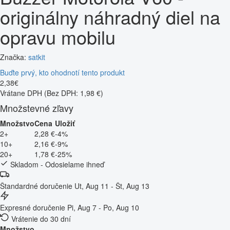
originálny náhradný diel na
opravu mobilu
Značka:
satkit
Buďte prvý, kto ohodnotí tento produkt
2
,
38
€
Vrátane DPH
(Bez DPH: 1,98 €)
Množstevné zľavy
Množstvo
Cena
Uložiť
2+
2,28 €
-4%
10+
2,16 €
-9%
20+
1,78 €
-25%
Skladom - Odosielame ihneď
Štandardné doručenie
Ut, Aug 11 - Št, Aug 13
Expresné doručenie
Pi, Aug 7 - Po, Aug 10
Vrátenie do 30 dní
Množstvo