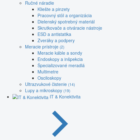
Ručné náradie
Kliešte a pinzety
Pracovný stôl a organizácia
Dielenský spotrebný materiál
Skrutkovače a otváracie nástroje
ESD a antistatika
Zveráky a podpery
Meracie prístroje
(2)
Meracie káble a sondy
Endoskopy a inšpekcia
Špecializované meradlá
Multimetre
Osciloskopy
Ultrazvukové čistenie
(14)
Lupy a mikroskopy
(19)
IT & Konektivita