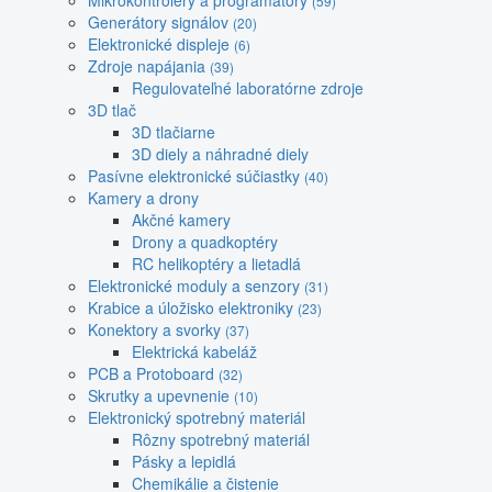
Mikrokontroléry a programátory
(59)
Generátory signálov
(20)
Elektronické displeje
(6)
Zdroje napájania
(39)
Regulovateľné laboratórne zdroje
3D tlač
3D tlačiarne
3D diely a náhradné diely
Pasívne elektronické súčiastky
(40)
Kamery a drony
Akčné kamery
Drony a quadkoptéry
RC helikoptéry a lietadlá
Elektronické moduly a senzory
(31)
Krabice a úložisko elektroniky
(23)
Konektory a svorky
(37)
Elektrická kabeláž
PCB a Protoboard
(32)
Skrutky a upevnenie
(10)
Elektronický spotrebný materiál
Rôzny spotrebný materiál
Pásky a lepidlá
Chemikálie a čistenie