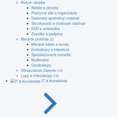
Ručné náradie
Kliešte a pinzety
Pracovný stôl a organizácia
Dielenský spotrebný materiál
Skrutkovače a otváracie nástroje
ESD a antistatika
Zveráky a podpery
Meracie prístroje
(2)
Meracie káble a sondy
Endoskopy a inšpekcia
Špecializované meradlá
Multimetre
Osciloskopy
Ultrazvukové čistenie
(14)
Lupy a mikroskopy
(19)
IT & Konektivita