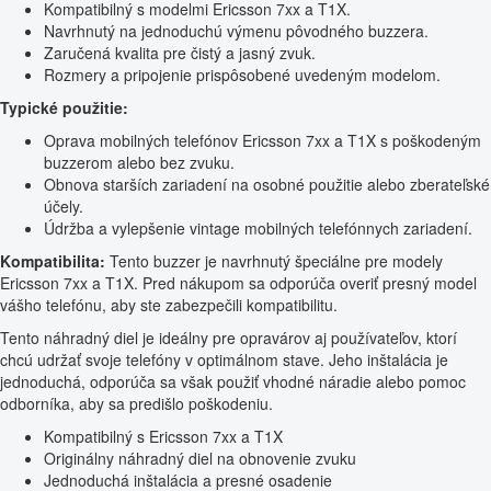
Kompatibilný s modelmi Ericsson 7xx a T1X.
Navrhnutý na jednoduchú výmenu pôvodného buzzera.
Zaručená kvalita pre čistý a jasný zvuk.
Rozmery a pripojenie prispôsobené uvedeným modelom.
Typické použitie:
Oprava mobilných telefónov Ericsson 7xx a T1X s poškodeným
buzzerom alebo bez zvuku.
Obnova starších zariadení na osobné použitie alebo zberateľské
účely.
Údržba a vylepšenie vintage mobilných telefónnych zariadení.
Kompatibilita:
Tento buzzer je navrhnutý špeciálne pre modely
Ericsson 7xx a T1X. Pred nákupom sa odporúča overiť presný model
vášho telefónu, aby ste zabezpečili kompatibilitu.
Tento náhradný diel je ideálny pre opravárov aj používateľov, ktorí
chcú udržať svoje telefóny v optimálnom stave. Jeho inštalácia je
jednoduchá, odporúča sa však použiť vhodné náradie alebo pomoc
odborníka, aby sa predišlo poškodeniu.
Kompatibilný s Ericsson 7xx a T1X
Originálny náhradný diel na obnovenie zvuku
Jednoduchá inštalácia a presné osadenie