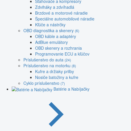
Sťahovače a kompresory
Zdviháky a zdvíhadlá
Brzdové a motorové náradie
Špeciálne automobilové náradie
Kľúče a nástrčky
OBD diagnostika a skenery
(6)
OBD káble a adaptéry
AdBlue emulátory
OBD skenery a rozhrania
Programovanie ECU a kľúčov
Príslušenstvo do auta
(24)
Príslušenstvo na motorku
(8)
Kufre a držiaky prilby
Nosiče batožiny a kufre
Cyklo príslušenstvo
(7)
Batérie a Nabíjačky