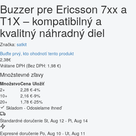
Buzzer pre Ericsson 7xx a
T1X – kompatibilný a
kvalitný náhradný diel
Značka:
satkit
Buďte prvý, kto ohodnotí tento produkt
2
,
38
€
Vrátane DPH
(Bez DPH: 1,98 €)
Množstevné zľavy
Množstvo
Cena
Uložiť
2+
2,28 €
-4%
10+
2,16 €
-9%
20+
1,78 €
-25%
Skladom - Odosielame ihneď
Štandardné doručenie
St, Aug 12 - Pi, Aug 14
Expresné doručenie
Po, Aug 10 - Ut, Aug 11