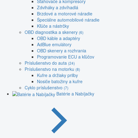
Sťahovače a kompresory
Zdviháky a zdvíhadlá
Brzdové a motorové náradie
Špeciálne automobilové náradie
Kľúče a nástrčky
OBD diagnostika a skenery
(6)
OBD káble a adaptéry
AdBlue emulátory
OBD skenery a rozhrania
Programovanie ECU a kľúčov
Príslušenstvo do auta
(24)
Príslušenstvo na motorku
(8)
Kufre a držiaky prilby
Nosiče batožiny a kufre
Cyklo príslušenstvo
(7)
Batérie a Nabíjačky