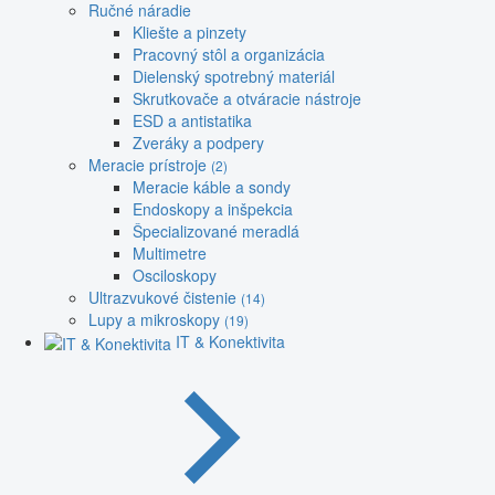
Ručné náradie
Kliešte a pinzety
Pracovný stôl a organizácia
Dielenský spotrebný materiál
Skrutkovače a otváracie nástroje
ESD a antistatika
Zveráky a podpery
Meracie prístroje
(2)
Meracie káble a sondy
Endoskopy a inšpekcia
Špecializované meradlá
Multimetre
Osciloskopy
Ultrazvukové čistenie
(14)
Lupy a mikroskopy
(19)
IT & Konektivita