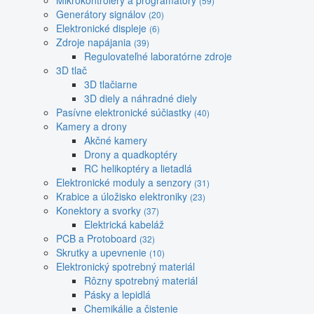
Mikrokontroléry a programátory
(59)
Generátory signálov
(20)
Elektronické displeje
(6)
Zdroje napájania
(39)
Regulovateľné laboratórne zdroje
3D tlač
3D tlačiarne
3D diely a náhradné diely
Pasívne elektronické súčiastky
(40)
Kamery a drony
Akčné kamery
Drony a quadkoptéry
RC helikoptéry a lietadlá
Elektronické moduly a senzory
(31)
Krabice a úložisko elektroniky
(23)
Konektory a svorky
(37)
Elektrická kabeláž
PCB a Protoboard
(32)
Skrutky a upevnenie
(10)
Elektronický spotrebný materiál
Rôzny spotrebný materiál
Pásky a lepidlá
Chemikálie a čistenie