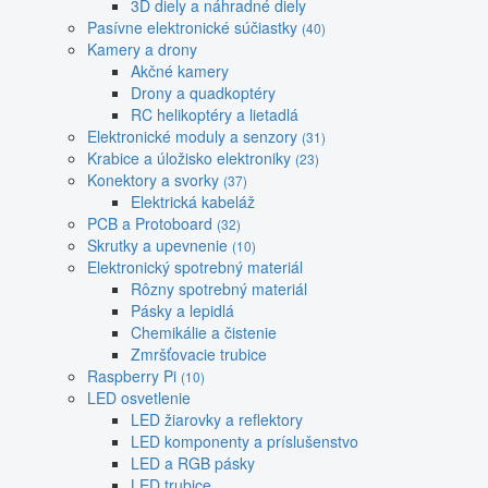
3D diely a náhradné diely
Pasívne elektronické súčiastky
(40)
Kamery a drony
Akčné kamery
Drony a quadkoptéry
RC helikoptéry a lietadlá
Elektronické moduly a senzory
(31)
Krabice a úložisko elektroniky
(23)
Konektory a svorky
(37)
Elektrická kabeláž
PCB a Protoboard
(32)
Skrutky a upevnenie
(10)
Elektronický spotrebný materiál
Rôzny spotrebný materiál
Pásky a lepidlá
Chemikálie a čistenie
Zmršťovacie trubice
Raspberry Pi
(10)
LED osvetlenie
LED žiarovky a reflektory
LED komponenty a príslušenstvo
LED a RGB pásky
LED trubice