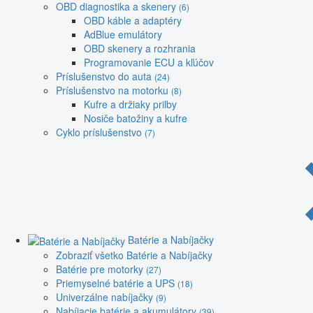
OBD diagnostika a skenery
(6)
OBD káble a adaptéry
AdBlue emulátory
OBD skenery a rozhrania
Programovanie ECU a kľúčov
Príslušenstvo do auta
(24)
Príslušenstvo na motorku
(8)
Kufre a držiaky prilby
Nosiče batožiny a kufre
Cyklo príslušenstvo
(7)
Batérie a Nabíjačky
Zobraziť všetko Batérie a Nabíjačky
Batérie pre motorky
(27)
Priemyselné batérie a UPS
(18)
Univerzálne nabíjačky
(9)
Nabíjacie batérie a akumulátory
(39)