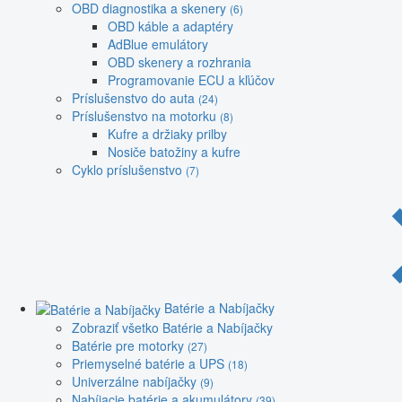
OBD diagnostika a skenery
(6)
OBD káble a adaptéry
AdBlue emulátory
OBD skenery a rozhrania
Programovanie ECU a kľúčov
Príslušenstvo do auta
(24)
Príslušenstvo na motorku
(8)
Kufre a držiaky prilby
Nosiče batožiny a kufre
Cyklo príslušenstvo
(7)
Batérie a Nabíjačky
Zobraziť všetko Batérie a Nabíjačky
Batérie pre motorky
(27)
Priemyselné batérie a UPS
(18)
Univerzálne nabíjačky
(9)
Nabíjacie batérie a akumulátory
(39)