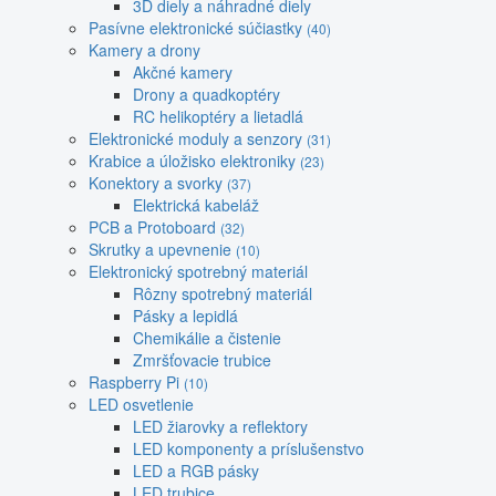
3D diely a náhradné diely
Pasívne elektronické súčiastky
(40)
Kamery a drony
Akčné kamery
Drony a quadkoptéry
RC helikoptéry a lietadlá
Elektronické moduly a senzory
(31)
Krabice a úložisko elektroniky
(23)
Konektory a svorky
(37)
Elektrická kabeláž
PCB a Protoboard
(32)
Skrutky a upevnenie
(10)
Elektronický spotrebný materiál
Rôzny spotrebný materiál
Pásky a lepidlá
Chemikálie a čistenie
Zmršťovacie trubice
Raspberry Pi
(10)
LED osvetlenie
LED žiarovky a reflektory
LED komponenty a príslušenstvo
LED a RGB pásky
LED trubice