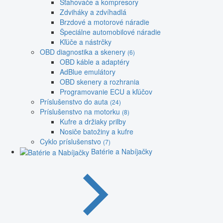
Sťahovače a kompresory
Zdviháky a zdvíhadlá
Brzdové a motorové náradie
Špeciálne automobilové náradie
Kľúče a nástrčky
OBD diagnostika a skenery
(6)
OBD káble a adaptéry
AdBlue emulátory
OBD skenery a rozhrania
Programovanie ECU a kľúčov
Príslušenstvo do auta
(24)
Príslušenstvo na motorku
(8)
Kufre a držiaky prilby
Nosiče batožiny a kufre
Cyklo príslušenstvo
(7)
Batérie a Nabíjačky