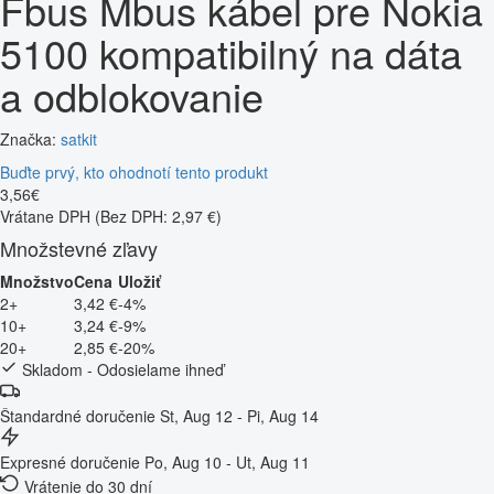
Fbus Mbus kábel pre Nokia
5100 kompatibilný na dáta
a odblokovanie
Značka:
satkit
Buďte prvý, kto ohodnotí tento produkt
3
,
56
€
Vrátane DPH
(Bez DPH: 2,97 €)
Množstevné zľavy
Množstvo
Cena
Uložiť
2+
3,42 €
-4%
10+
3,24 €
-9%
20+
2,85 €
-20%
Skladom - Odosielame ihneď
Štandardné doručenie
St, Aug 12 - Pi, Aug 14
Expresné doručenie
Po, Aug 10 - Ut, Aug 11
Vrátenie do 30 dní