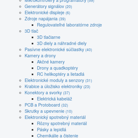
Mikrokontroléry a programátory
(59)
Generátory signálov
(20)
Elektronické displeje
(6)
Zdroje napájania
(39)
Regulovateľné laboratórne zdroje
3D tlač
3D tlačiarne
3D diely a náhradné diely
Pasívne elektronické súčiastky
(40)
Kamery a drony
Akčné kamery
Drony a quadkoptéry
RC helikoptéry a lietadlá
Elektronické moduly a senzory
(31)
Krabice a úložisko elektroniky
(23)
Konektory a svorky
(37)
Elektrická kabeláž
PCB a Protoboard
(32)
Skrutky a upevnenie
(10)
Elektronický spotrebný materiál
Rôzny spotrebný materiál
Pásky a lepidlá
Chemikálie a čistenie