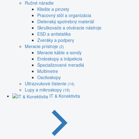
Ručné náradie
Kliešte a pinzety
Pracovný stôl a organizácia
Dielenský spotrebný materiál
Skrutkovače a otváracie nástroje
ESD a antistatika
Zveráky a podpery
Meracie prístroje
(2)
Meracie káble a sondy
Endoskopy a inšpekcia
Špecializované meradlá
Multimetre
Osciloskopy
Ultrazvukové čistenie
(14)
Lupy a mikroskopy
(19)
IT & Konektivita