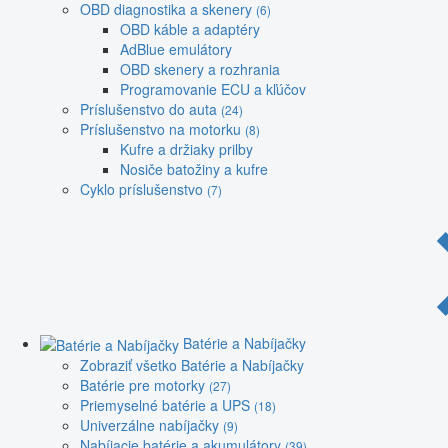
OBD diagnostika a skenery
(6)
OBD káble a adaptéry
AdBlue emulátory
OBD skenery a rozhrania
Programovanie ECU a kľúčov
Príslušenstvo do auta
(24)
Príslušenstvo na motorku
(8)
Kufre a držiaky prilby
Nosiče batožiny a kufre
Cyklo príslušenstvo
(7)
Batérie a Nabíjačky
Zobraziť všetko Batérie a Nabíjačky
Batérie pre motorky
(27)
Priemyselné batérie a UPS
(18)
Univerzálne nabíjačky
(9)
Nabíjacie batérie a akumulátory
(39)