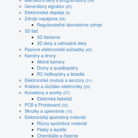
Mikrokontroléry a programátory
(59)
Generátory signálov
(20)
Elektronické displeje
(6)
Zdroje napájania
(39)
Regulovateľné laboratórne zdroje
3D tlač
3D tlačiarne
3D diely a náhradné diely
Pasívne elektronické súčiastky
(40)
Kamery a drony
Akčné kamery
Drony a quadkoptéry
RC helikoptéry a lietadlá
Elektronické moduly a senzory
(31)
Krabice a úložisko elektroniky
(23)
Konektory a svorky
(37)
Elektrická kabeláž
PCB a Protoboard
(32)
Skrutky a upevnenie
(10)
Elektronický spotrebný materiál
Rôzny spotrebný materiál
Pásky a lepidlá
Chemikálie a čistenie