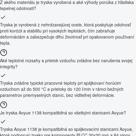
Z akého materiálu je tryska vyrobená a aké výhody ponúka z hľadiska
tepelnej odolnosti?
Tryska je vyrobená z nehrdzavejúcej ocele, ktorá poskytuje odolnosť
proti korózii a stabilitu pri vysokých teplotách, čím zabraňuje
deformáciám a zabezpečuje dlhú životnosť pri opakovanom používaní
tepla.
Aké teplotné rozsahy a prietok vzduchu zvládne bez narušenia svojej
integrity?
Tryska zvládne typické pracovné teploty pri spájkovaní horúcim
vzduchom až do 500 °C a prietoky do 120 l/min v rámci bežných
parametrov priemyselných staníc, bez viditeľnej deformácie.
Je tryska Aoyue 1138 kompatibilná so všetkými stanicami Aoyue?
Tryska Aoyue 1138 je kompatibilná so spájkovacími stanicami Aoyue,
ktoré podporujú trysky pre komponenty PLCC 30x30 mm a 84 pinov.