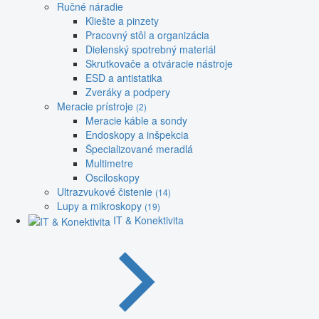
Ručné náradie
Kliešte a pinzety
Pracovný stôl a organizácia
Dielenský spotrebný materiál
Skrutkovače a otváracie nástroje
ESD a antistatika
Zveráky a podpery
Meracie prístroje
(2)
Meracie káble a sondy
Endoskopy a inšpekcia
Špecializované meradlá
Multimetre
Osciloskopy
Ultrazvukové čistenie
(14)
Lupy a mikroskopy
(19)
IT & Konektivita