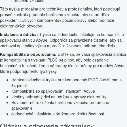
horúceho vzduchu
Táto tryska je ideálna pre technikov a profesionálov, ktorí potrebujú
presnú kontrolu prúdenia horúceho vzduchu, aby sa predišlo
poškodeniu citlivých komponentov počas opravy alebo montáže
elektronických obvodov.
Inštalácia a údržba:
Tryska sa jednoducho inštaluje na kompatibilnú
spájkovaciu stanicu Aoyue. Odporúča sa pravidelné čistenie, aby sa
zachoval optimálny výkon a predĺžila životnosť náhradného dielu.
Kompatibilita a odporúčania:
Uistite sa, že vaša spájkovacia stanica
je kompatibilná s tryskami PLCC 84 pinov, aby bolo osadenie
bezpečné a funkčné. Tento náhradný diel je určený pre modely Aoyue,
ktoré podporujú tento typ trysky.
Horúca vzduchová tryska pre komponenty PLCC 30x30 mm s
84 pinmi
Kompatibilná so spájkovacími stanicami Aoyue
Ideálny náhradný diel na údržbu a opravy elektroniky
Rovnomerné rozloženie horúceho vzduchu pre presné
spájkovanie
Jednoduchá inštalácia a údržba pre dlhšiu životnosť
Otázky a odpovede zákazníkov