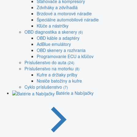
Sťahovače a kompresory
Zdviháky a zdvíhadlá
Brzdové a motorové náradie
Špeciálne automobilové náradie
Kľúče a nástrčky
OBD diagnostika a skenery
(6)
OBD káble a adaptéry
AdBlue emulátory
OBD skenery a rozhrania
Programovanie ECU a kľúčov
Príslušenstvo do auta
(24)
Príslušenstvo na motorku
(8)
Kufre a držiaky prilby
Nosiče batožiny a kufre
Cyklo príslušenstvo
(7)
Batérie a Nabíjačky