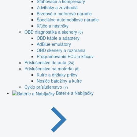
Sťahovače a kompresory
Zdviháky a zdvíhadlá
Brzdové a motorové náradie
Špeciálne automobilové náradie
Kľúče a nástrčky
OBD diagnostika a skenery
(6)
OBD káble a adaptéry
AdBlue emulátory
OBD skenery a rozhrania
Programovanie ECU a kľúčov
Príslušenstvo do auta
(24)
Príslušenstvo na motorku
(8)
Kufre a držiaky prilby
Nosiče batožiny a kufre
Cyklo príslušenstvo
(7)
Batérie a Nabíjačky