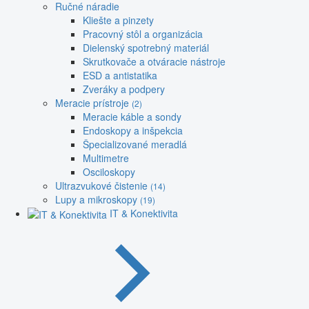
Ručné náradie
Kliešte a pinzety
Pracovný stôl a organizácia
Dielenský spotrebný materiál
Skrutkovače a otváracie nástroje
ESD a antistatika
Zveráky a podpery
Meracie prístroje
(2)
Meracie káble a sondy
Endoskopy a inšpekcia
Špecializované meradlá
Multimetre
Osciloskopy
Ultrazvukové čistenie
(14)
Lupy a mikroskopy
(19)
IT & Konektivita