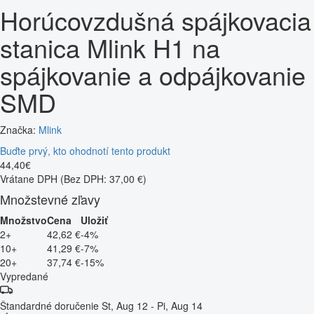
Horúcovzdušná spájkovacia
stanica Mlink H1 na
spájkovanie a odpájkovanie
SMD
Značka:
Mlink
Buďte prvý, kto ohodnotí tento produkt
44
,
40
€
Vrátane DPH
(Bez DPH: 37,00 €)
Množstevné zľavy
Množstvo
Cena
Uložiť
2+
42,62 €
-4%
10+
41,29 €
-7%
20+
37,74 €
-15%
Vypredané
Štandardné doručenie
St, Aug 12 - Pi, Aug 14