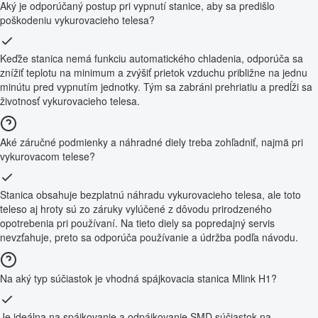
Aký je odporúčaný postup pri vypnutí stanice, aby sa predišlo
poškodeniu vykurovacieho telesa?
Keďže stanica nemá funkciu automatického chladenia, odporúča sa
znížiť teplotu na minimum a zvýšiť prietok vzduchu približne na jednu
minútu pred vypnutím jednotky. Tým sa zabráni prehriatiu a predĺži sa
životnosť vykurovacieho telesa.
Aké záručné podmienky a náhradné diely treba zohľadniť, najmä pri
vykurovacom telese?
Stanica obsahuje bezplatnú náhradu vykurovacieho telesa, ale toto
teleso aj hroty sú zo záruky vylúčené z dôvodu prirodzeného
opotrebenia pri používaní. Na tieto diely sa popredajný servis
nevzťahuje, preto sa odporúča používanie a údržba podľa návodu.
Na aký typ súčiastok je vhodná spájkovacia stanica Mlink H1?
Je ideálna na spájkovanie a odpájkovanie SMD súčiastok na