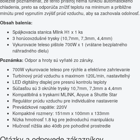
dôležité poznamenať, že tento prístroj nemá funkciu automatického
chladenia, preto sa odporúča znížiť teplotu na minimum a približne
minútu pred vypnutím zvýšiť prúd vzduchu, aby sa zachovala odolnosť.
Obsah balenia:
Spájkovacia stanica Mlink H1 x 1 ks
3 horúcovzdušné trysky (10,7mm, 7,3mm, 4,4mm)
Vykurovacie teleso pištole 700W x 1 (vrátane bezplatného
náhradného dielu)
Poznámka:
Odpor a hroty sú vyňaté zo záruky.
700W vykurovacie teleso pre rýchle a efektívne zahrievanie
Turbínový prúd vzduchu s maximom 120L/min, nastaviteľný
LED digitálny displej pre presnú kontrolu teploty
Súčasťou sú 3 okrúhle trysky 10,7mm, 7,3mm a 4,4mm
Kompatibilná s tryskami MLINK, Aoyue a Shuttle Star
Regulátor prúdu vzduchu pre individuálne nastavenie
Prevádzkové napätie: 220V
Kompaktné rozmery: 151mm x 100mm x 133mm
Nízka hmotnosť 1.8 kg pre jednoduchú manipuláciu
Hlučnosť nižšia ako 40db pre pohodlné prostredie
Otázky a odpovede zákazníkov