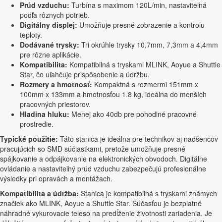
Prúd vzduchu:
Turbína s maximom 120L/min, nastaviteľná
podľa rôznych potrieb.
Digitálny displej:
Umožňuje presné zobrazenie a kontrolu
teploty.
Dodávané trysky:
Tri okrúhle trysky 10,7mm, 7,3mm a 4,4mm
pre rôzne aplikácie.
Kompatibilita:
Kompatibilná s tryskami MLINK, Aoyue a Shuttle
Star, čo uľahčuje prispôsobenie a údržbu.
Rozmery a hmotnosť:
Kompaktná s rozmermi 151mm x
100mm x 133mm a hmotnosťou 1.8 kg, ideálna do menších
pracovných priestorov.
Hladina hluku:
Menej ako 40db pre pohodlné pracovné
prostredie.
Typické použitie:
Táto stanica je ideálna pre technikov aj nadšencov
pracujúcich so SMD súčiastkami, pretože umožňuje presné
spájkovanie a odpájkovanie na elektronických obvodoch. Digitálne
ovládanie a nastaviteľný prúd vzduchu zabezpečujú profesionálne
výsledky pri opravách a montážach.
Kompatibilita a údržba:
Stanica je kompatibilná s tryskami známych
značiek ako MLINK, Aoyue a Shuttle Star. Súčasťou je bezplatné
náhradné vykurovacie teleso na predĺženie životnosti zariadenia. Je