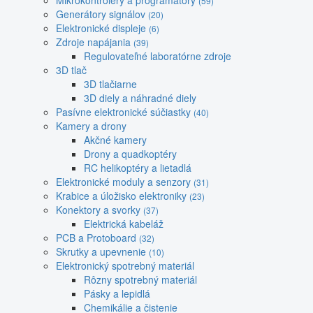
Mikrokontroléry a programátory
(59)
Generátory signálov
(20)
Elektronické displeje
(6)
Zdroje napájania
(39)
Regulovateľné laboratórne zdroje
3D tlač
3D tlačiarne
3D diely a náhradné diely
Pasívne elektronické súčiastky
(40)
Kamery a drony
Akčné kamery
Drony a quadkoptéry
RC helikoptéry a lietadlá
Elektronické moduly a senzory
(31)
Krabice a úložisko elektroniky
(23)
Konektory a svorky
(37)
Elektrická kabeláž
PCB a Protoboard
(32)
Skrutky a upevnenie
(10)
Elektronický spotrebný materiál
Rôzny spotrebný materiál
Pásky a lepidlá
Chemikálie a čistenie