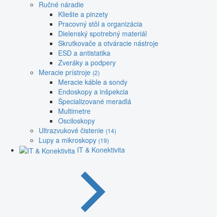
Ručné náradie
Kliešte a pinzety
Pracovný stôl a organizácia
Dielenský spotrebný materiál
Skrutkovače a otváracie nástroje
ESD a antistatika
Zveráky a podpery
Meracie prístroje
(2)
Meracie káble a sondy
Endoskopy a inšpekcia
Špecializované meradlá
Multimetre
Osciloskopy
Ultrazvukové čistenie
(14)
Lupy a mikroskopy
(19)
IT & Konektivita