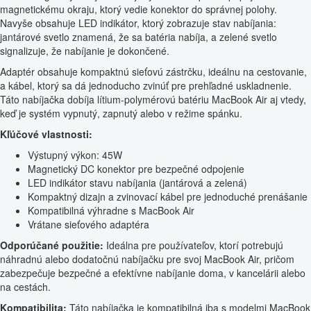
magnetickému okraju, ktorý vedie konektor do správnej polohy.
Navyše obsahuje LED indikátor, ktorý zobrazuje stav nabíjania:
jantárové svetlo znamená, že sa batéria nabíja, a zelené svetlo
signalizuje, že nabíjanie je dokončené.
Adaptér obsahuje kompaktnú sieťovú zástrčku, ideálnu na cestovanie,
a kábel, ktorý sa dá jednoducho zvinúť pre prehľadné uskladnenie.
Táto nabíjačka dobíja lítium-polymérovú batériu MacBook Air aj vtedy,
keď je systém vypnutý, zapnutý alebo v režime spánku.
Kľúčové vlastnosti:
Výstupný výkon: 45W
Magnetický DC konektor pre bezpečné odpojenie
LED indikátor stavu nabíjania (jantárová a zelená)
Kompaktný dizajn a zvinovací kábel pre jednoduché prenášanie
Kompatibilná výhradne s MacBook Air
Vrátane sieťového adaptéra
Odporúčané použitie:
Ideálna pre používateľov, ktorí potrebujú
náhradnú alebo dodatočnú nabíjačku pre svoj MacBook Air, pričom
zabezpečuje bezpečné a efektívne nabíjanie doma, v kancelárii alebo
na cestách.
Kompatibilita:
Táto nabíjačka je kompatibilná iba s modelmi MacBook