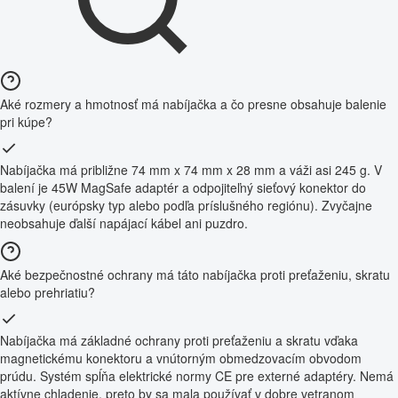
Aké rozmery a hmotnosť má nabíjačka a čo presne obsahuje balenie
pri kúpe?
Nabíjačka má približne 74 mm x 74 mm x 28 mm a váži asi 245 g. V
balení je 45W MagSafe adaptér a odpojiteľný sieťový konektor do
zásuvky (európsky typ alebo podľa príslušného regiónu). Zvyčajne
neobsahuje ďalší napájací kábel ani puzdro.
Aké bezpečnostné ochrany má táto nabíjačka proti preťaženiu, skratu
alebo prehriatiu?
Nabíjačka má základné ochrany proti preťaženiu a skratu vďaka
magnetickému konektoru a vnútorným obmedzovacím obvodom
prúdu. Systém spĺňa elektrické normy CE pre externé adaptéry. Nemá
aktívne chladenie, preto by sa mala používať v dobre vetranom