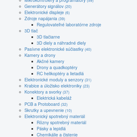
Mikrokontroléry a programátory
(59)
Generátory signálov
(20)
Elektronické displeje
(6)
Zdroje napájania
(39)
Regulovateľné laboratórne zdroje
3D tlač
3D tlačiarne
3D diely a náhradné diely
Pasívne elektronické súčiastky
(40)
Kamery a drony
Akčné kamery
Drony a quadkoptéry
RC helikoptéry a lietadlá
Elektronické moduly a senzory
(31)
Krabice a úložisko elektroniky
(23)
Konektory a svorky
(37)
Elektrická kabeláž
PCB a Protoboard
(32)
Skrutky a upevnenie
(10)
Elektronický spotrebný materiál
Rôzny spotrebný materiál
Pásky a lepidlá
Chemikálie a čistenie