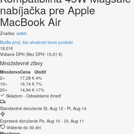
nabíjačka pre Apple
MacBook Air
Značka:
satkit
Buďte prvý, kto ohodnotí tento produkt
18
,
01
€
Vrátane DPH
(Bez DPH: 15,01 €)
Množstevné zľavy
Množstvo
Cena
Uložiť
2+
17,28 €
-4%
10+
16,74 €
-7%
20+
14,94 €
-17%
Skladom - Odosielame ihneď
Štandardné doručenie
St, Aug 12 - Pi, Aug 14
Expresné doručenie
Po, Aug 10 - Ut, Aug 11
Vrátenie do 30 dní
Množstvo