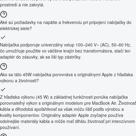
prostredí a nie zakrytá.
Aké sú požiadavky na napätie a frekvenciu pri pripojení nabíjačky do
elektrickej siete?
Nabíjačka podporuje univerzálny vstup 100–240 V~ (AC), 50–60 Hz,
čo umožňuje použitie vo väčšine krajín bez transformátora, stačí len
adaptér do zásuvky, ak sa líši typ zástrčky.
Ako sa táto 45W nabíjačka porovnáva s originálnymi Apple z hľadiska
výkonu a životnosti?
Z hľadiska výkonu (45 W) a základnej funkčnosti ponúka nabíjačka
porovnateľný výkon s originálnym modelom pre MacBook Air. Životnosť
kábla a dlhodobá spoľahlivosť sa však môžu líšiť podľa výrobcu a
kvality komponentov. Originálny adaptér Apple zvyčajne používa
odolnejšie materiály kábla a môže mať dlhšiu životnosť pri intenzívnom
používaní.