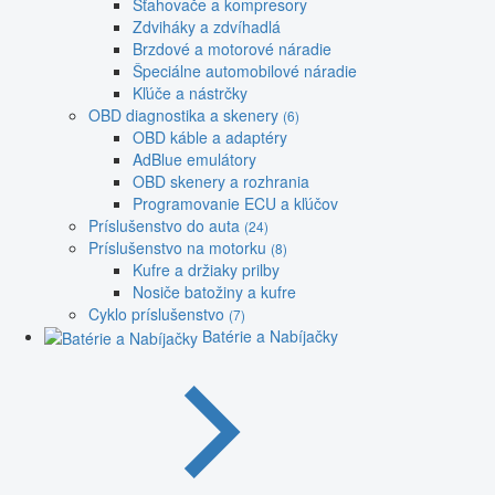
Sťahovače a kompresory
Zdviháky a zdvíhadlá
Brzdové a motorové náradie
Špeciálne automobilové náradie
Kľúče a nástrčky
OBD diagnostika a skenery
(6)
OBD káble a adaptéry
AdBlue emulátory
OBD skenery a rozhrania
Programovanie ECU a kľúčov
Príslušenstvo do auta
(24)
Príslušenstvo na motorku
(8)
Kufre a držiaky prilby
Nosiče batožiny a kufre
Cyklo príslušenstvo
(7)
Batérie a Nabíjačky