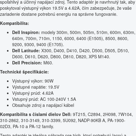
spoľahlivý a účinný napájací zdroj. Tento adaptér je navrhnutý tak, aby
poskytoval výstupný výkon 19.5V a 4.62A, čím zabezpečuje, že vaše
zariadenie dostane potrebnú energiu na správne fungovanie.
Kompatibilita:
Dell Inspiron:
modely 300m, 500m, 505m, 510m, 600m, 630m,
640m, 700m, 710m, 1150, 6000, 6400 (E1505), 8500, 8600,
9200, 9300, 9400 (E1705).
Dell Latitude:
X300, D400, D410, D420, D500, D505, D510,
D600, D610, D620, D800, D810, D820, XPS M140.
Dell Precision:
M60.
Technické špecifikácie:
Výstupný výkon: 90W
Výstupné napätie: 19.5V
Výstupný prúd: 4.62A
Vstupný prúd: AC 100-240V 1.5A
Obsahuje zdroj a napájací kábel
Kompatibilita s číslami dielov Dell:
9T215, C2894, 2H098, 7W104,
310-2862, 310-3149, 310-3399, 5U092, NADP-90KB A, PA-1900-
02D3, PA-10 a PA-12 family.
Tento adaptér je ideálna náhrada pre tých, ktorí potrebujú lacnú a