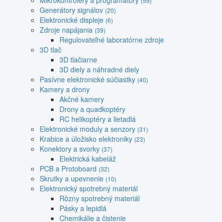
Mikrokontroléry a programátory
(59)
Generátory signálov
(20)
Elektronické displeje
(6)
Zdroje napájania
(39)
Regulovateľné laboratórne zdroje
3D tlač
3D tlačiarne
3D diely a náhradné diely
Pasívne elektronické súčiastky
(40)
Kamery a drony
Akčné kamery
Drony a quadkoptéry
RC helikoptéry a lietadlá
Elektronické moduly a senzory
(31)
Krabice a úložisko elektroniky
(23)
Konektory a svorky
(37)
Elektrická kabeláž
PCB a Protoboard
(32)
Skrutky a upevnenie
(10)
Elektronický spotrebný materiál
Rôzny spotrebný materiál
Pásky a lepidlá
Chemikálie a čistenie