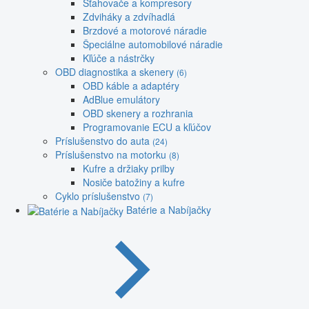
Sťahovače a kompresory
Zdviháky a zdvíhadlá
Brzdové a motorové náradie
Špeciálne automobilové náradie
Kľúče a nástrčky
OBD diagnostika a skenery
(6)
OBD káble a adaptéry
AdBlue emulátory
OBD skenery a rozhrania
Programovanie ECU a kľúčov
Príslušenstvo do auta
(24)
Príslušenstvo na motorku
(8)
Kufre a držiaky prilby
Nosiče batožiny a kufre
Cyklo príslušenstvo
(7)
Batérie a Nabíjačky