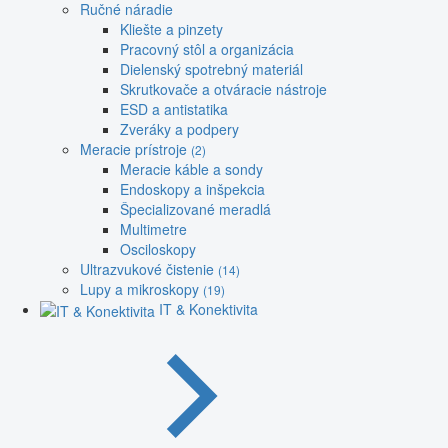
Ručné náradie
Kliešte a pinzety
Pracovný stôl a organizácia
Dielenský spotrebný materiál
Skrutkovače a otváracie nástroje
ESD a antistatika
Zveráky a podpery
Meracie prístroje
(2)
Meracie káble a sondy
Endoskopy a inšpekcia
Špecializované meradlá
Multimetre
Osciloskopy
Ultrazvukové čistenie
(14)
Lupy a mikroskopy
(19)
IT & Konektivita