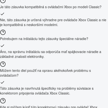
Je táto zásuvka kompatibilná s ovládačmi Xbox po modeli Classic?
Nie, táto zásuvka je určená výhradne pre ovládače Xbox Classic a nie
je kompatibilná s neskoršími modelmi.
Potrebujem na inštaláciu tejto zásuvky špeciálne náradie?
Áno, na správnu inštaláciu sa odporúča mať spájkovacie náradie a
základné znalosti elektroniky.
Môžem tento diel použiť na opravu akéhokoľvek problému s
ovládačom?
Táto zásuvka je navrhnutá špecificky na problémy súvisiace s
konektorom pripojenia ovládača Xbox Classic.
Kde si môžem kúpiť túto konektorovú zásuvku pre ovládač Xbox