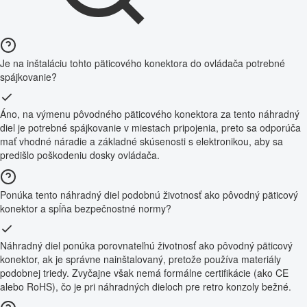
Je na inštaláciu tohto päticového konektora do ovládača potrebné
spájkovanie?
Áno, na výmenu pôvodného päticového konektora za tento náhradný
diel je potrebné spájkovanie v miestach pripojenia, preto sa odporúča
mať vhodné náradie a základné skúsenosti s elektronikou, aby sa
predišlo poškodeniu dosky ovládača.
Ponúka tento náhradný diel podobnú životnosť ako pôvodný päticový
konektor a spĺňa bezpečnostné normy?
Náhradný diel ponúka porovnateľnú životnosť ako pôvodný päticový
konektor, ak je správne nainštalovaný, pretože používa materiály
podobnej triedy. Zvyčajne však nemá formálne certifikácie (ako CE
alebo RoHS), čo je pri náhradných dieloch pre retro konzoly bežné.