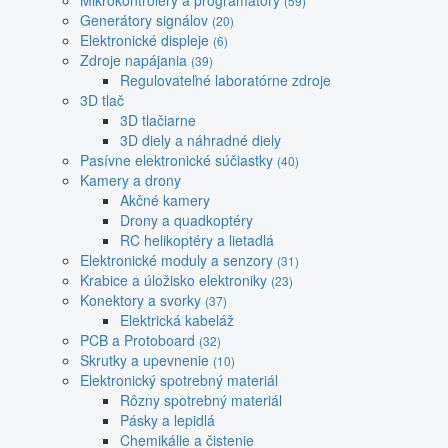
Mikrokontroléry a programátory
(59)
Generátory signálov
(20)
Elektronické displeje
(6)
Zdroje napájania
(39)
Regulovateľné laboratórne zdroje
3D tlač
3D tlačiarne
3D diely a náhradné diely
Pasívne elektronické súčiastky
(40)
Kamery a drony
Akčné kamery
Drony a quadkoptéry
RC helikoptéry a lietadlá
Elektronické moduly a senzory
(31)
Krabice a úložisko elektroniky
(23)
Konektory a svorky
(37)
Elektrická kabeláž
PCB a Protoboard
(32)
Skrutky a upevnenie
(10)
Elektronický spotrebný materiál
Rôzny spotrebný materiál
Pásky a lepidlá
Chemikálie a čistenie