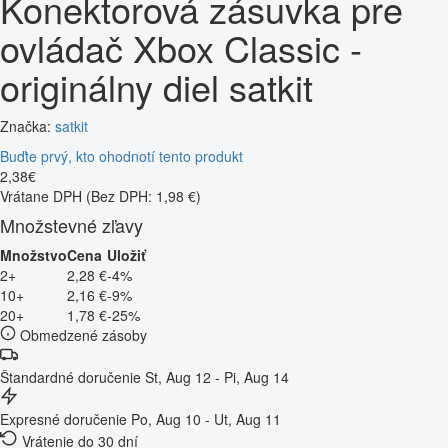
Konektorová zásuvka pre
ovládač Xbox Classic -
originálny diel satkit
Značka:
satkit
Buďte prvý, kto ohodnotí tento produkt
2
,
38
€
Vrátane DPH
(Bez DPH: 1,98 €)
Množstevné zľavy
Množstvo
Cena
Uložiť
2+
2,28 €
-4%
10+
2,16 €
-9%
20+
1,78 €
-25%
Obmedzené zásoby
Štandardné doručenie
St, Aug 12 - Pi, Aug 14
Expresné doručenie
Po, Aug 10 - Ut, Aug 11
Vrátenie do 30 dní