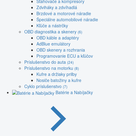
Sťahovače a kompresory
Zdviháky a zdvíhadlá
Brzdové a motorové náradie
Špeciálne automobilové náradie
Kľúče a nástrčky
OBD diagnostika a skenery
(6)
OBD káble a adaptéry
AdBlue emulátory
OBD skenery a rozhrania
Programovanie ECU a kľúčov
Príslušenstvo do auta
(24)
Príslušenstvo na motorku
(8)
Kufre a držiaky prilby
Nosiče batožiny a kufre
Cyklo príslušenstvo
(7)
Batérie a Nabíjačky