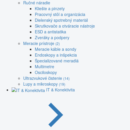
Ručné náradie
Kliešte a pinzety
Pracovný stôl a organizácia
Dielenský spotrebný materiál
Skrutkovače a otváracie nástroje
ESD a antistatika
Zveráky a podpery
Meracie prístroje
(2)
Meracie káble a sondy
Endoskopy a inšpekcia
Špecializované meradlá
Multimetre
Osciloskopy
Ultrazvukové čistenie
(14)
Lupy a mikroskopy
(19)
IT & Konektivita