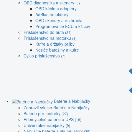
OBD diagnostika a skenery
(6)
OBD káble a adaptéry
AdBlue emulátory
OBD skenery a rozhrania
Programovanie ECU a kľúčov
Príslušenstvo do auta
(24)
Príslušenstvo na motorku
(8)
Kufre a držiaky prilby
Nosiče batožiny a kufre
Cyklo príslušenstvo
(7)
Batérie a Nabíjačky
Zobraziť všetko Batérie a Nabíjačky
Batérie pre motorky
(27)
Priemyselné batérie a UPS
(18)
Univerzálne nabíjačky
(9)
Nabíjacie batérie a akumulátory
(39)