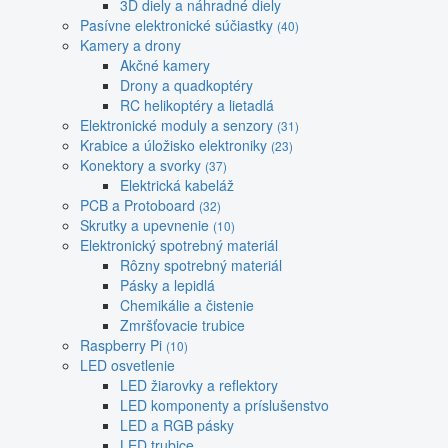
3D diely a náhradné diely
Pasívne elektronické súčiastky
(40)
Kamery a drony
Akčné kamery
Drony a quadkoptéry
RC helikoptéry a lietadlá
Elektronické moduly a senzory
(31)
Krabice a úložisko elektroniky
(23)
Konektory a svorky
(37)
Elektrická kabeláž
PCB a Protoboard
(32)
Skrutky a upevnenie
(10)
Elektronický spotrebný materiál
Rôzny spotrebný materiál
Pásky a lepidlá
Chemikálie a čistenie
Zmršťovacie trubice
Raspberry Pi
(10)
LED osvetlenie
LED žiarovky a reflektory
LED komponenty a príslušenstvo
LED a RGB pásky
LED trubice