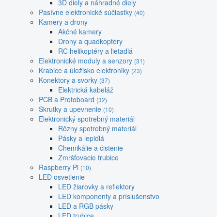
3D diely a náhradné diely
Pasívne elektronické súčiastky
(40)
Kamery a drony
Akčné kamery
Drony a quadkoptéry
RC helikoptéry a lietadlá
Elektronické moduly a senzory
(31)
Krabice a úložisko elektroniky
(23)
Konektory a svorky
(37)
Elektrická kabeláž
PCB a Protoboard
(32)
Skrutky a upevnenie
(10)
Elektronický spotrebný materiál
Rôzny spotrebný materiál
Pásky a lepidlá
Chemikálie a čistenie
Zmršťovacie trubice
Raspberry Pi
(10)
LED osvetlenie
LED žiarovky a reflektory
LED komponenty a príslušenstvo
LED a RGB pásky
LED trubice