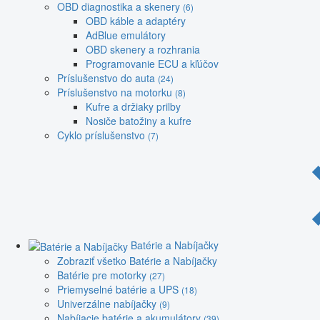
OBD diagnostika a skenery
(6)
OBD káble a adaptéry
AdBlue emulátory
OBD skenery a rozhrania
Programovanie ECU a kľúčov
Príslušenstvo do auta
(24)
Príslušenstvo na motorku
(8)
Kufre a držiaky prilby
Nosiče batožiny a kufre
Cyklo príslušenstvo
(7)
Batérie a Nabíjačky
Zobraziť všetko Batérie a Nabíjačky
Batérie pre motorky
(27)
Priemyselné batérie a UPS
(18)
Univerzálne nabíjačky
(9)
Nabíjacie batérie a akumulátory
(39)