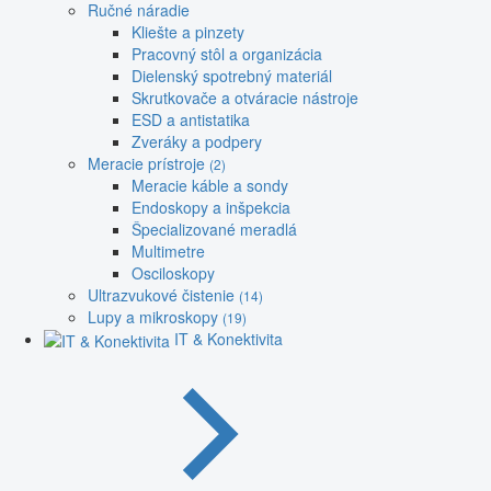
Ručné náradie
Kliešte a pinzety
Pracovný stôl a organizácia
Dielenský spotrebný materiál
Skrutkovače a otváracie nástroje
ESD a antistatika
Zveráky a podpery
Meracie prístroje
(2)
Meracie káble a sondy
Endoskopy a inšpekcia
Špecializované meradlá
Multimetre
Osciloskopy
Ultrazvukové čistenie
(14)
Lupy a mikroskopy
(19)
IT & Konektivita