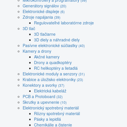
Mikrokontroléry a programátory
(59)
Generátory signálov
(20)
Elektronické displeje
(6)
Zdroje napájania
(39)
Regulovateľné laboratórne zdroje
3D tlač
3D tlačiarne
3D diely a náhradné diely
Pasívne elektronické súčiastky
(40)
Kamery a drony
Akčné kamery
Drony a quadkoptéry
RC helikoptéry a lietadlá
Elektronické moduly a senzory
(31)
Krabice a úložisko elektroniky
(23)
Konektory a svorky
(37)
Elektrická kabeláž
PCB a Protoboard
(32)
Skrutky a upevnenie
(10)
Elektronický spotrebný materiál
Rôzny spotrebný materiál
Pásky a lepidlá
Chemikálie a čistenie