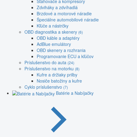
Sťahovače a kompresory
Zdviháky a zdvíhadlá
Brzdové a motorové náradie
Špeciálne automobilové náradie
Kľúče a nástrčky
OBD diagnostika a skenery
(6)
OBD káble a adaptéry
AdBlue emulátory
OBD skenery a rozhrania
Programovanie ECU a kľúčov
Príslušenstvo do auta
(24)
Príslušenstvo na motorku
(8)
Kufre a držiaky prilby
Nosiče batožiny a kufre
Cyklo príslušenstvo
(7)
Batérie a Nabíjačky