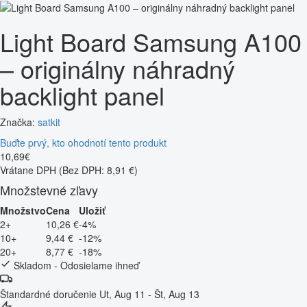
Light Board Samsung A100
– originálny náhradný
backlight panel
Značka:
satkit
Buďte prvý, kto ohodnotí tento produkt
10
,
69
€
Vrátane DPH
(Bez DPH: 8,91 €)
Množstevné zľavy
Množstvo
Cena
Uložiť
2+
10,26 €
-4%
10+
9,44 €
-12%
20+
8,77 €
-18%
Skladom - Odosielame ihneď
Štandardné doručenie
Ut, Aug 11 - Št, Aug 13