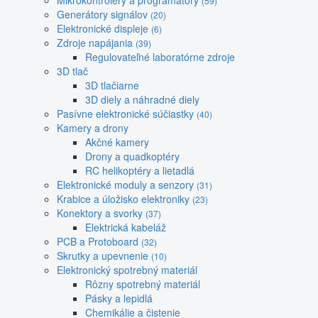
Mikrokontroléry a programátory
(59)
Generátory signálov
(20)
Elektronické displeje
(6)
Zdroje napájania
(39)
Regulovateľné laboratórne zdroje
3D tlač
3D tlačiarne
3D diely a náhradné diely
Pasívne elektronické súčiastky
(40)
Kamery a drony
Akčné kamery
Drony a quadkoptéry
RC helikoptéry a lietadlá
Elektronické moduly a senzory
(31)
Krabice a úložisko elektroniky
(23)
Konektory a svorky
(37)
Elektrická kabeláž
PCB a Protoboard
(32)
Skrutky a upevnenie
(10)
Elektronický spotrebný materiál
Rôzny spotrebný materiál
Pásky a lepidlá
Chemikálie a čistenie