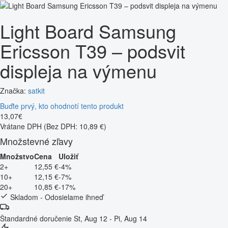
Light Board Samsung
Ericsson T39 – podsvit
displeja na výmenu
Značka:
satkit
Buďte prvý, kto ohodnotí tento produkt
13
,
07
€
Vrátane DPH
(Bez DPH: 10,89 €)
Množstevné zľavy
Množstvo
Cena
Uložiť
2+
12,55 €
-4%
10+
12,15 €
-7%
20+
10,85 €
-17%
Skladom - Odosielame ihneď
Štandardné doručenie
St, Aug 12 - Pi, Aug 14