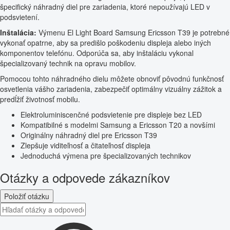
špecifický náhradný diel pre zariadenia, ktoré nepoužívajú LED v
podsvietení.
Inštalácia:
Výmenu El Light Board Samsung Ericsson T39 je potrebné
vykonať opatrne, aby sa predišlo poškodeniu displeja alebo iných
komponentov telefónu. Odporúča sa, aby inštaláciu vykonal
špecializovaný technik na opravu mobilov.
Pomocou tohto náhradného dielu môžete obnoviť pôvodnú funkčnosť
osvetlenia vášho zariadenia, zabezpečiť optimálny vizuálny zážitok a
predĺžiť životnosť mobilu.
Elektroluminiscenčné podsvietenie pre displeje bez LED
Kompatibilné s modelmi Samsung a Ericsson T20 a novšími
Originálny náhradný diel pre Ericsson T39
Zlepšuje viditeľnosť a čitateľnosť displeja
Jednoduchá výmena pre špecializovaných technikov
Otázky a odpovede zákazníkov
Položiť otázku