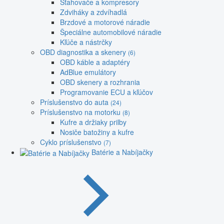
Sťahovače a kompresory
Zdviháky a zdvíhadlá
Brzdové a motorové náradie
Špeciálne automobilové náradie
Kľúče a nástrčky
OBD diagnostika a skenery
(6)
OBD káble a adaptéry
AdBlue emulátory
OBD skenery a rozhrania
Programovanie ECU a kľúčov
Príslušenstvo do auta
(24)
Príslušenstvo na motorku
(8)
Kufre a držiaky prilby
Nosiče batožiny a kufre
Cyklo príslušenstvo
(7)
Batérie a Nabíjačky