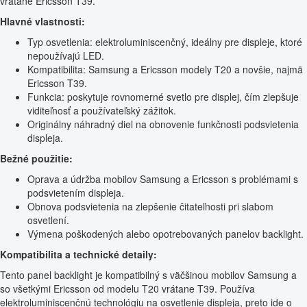
vrátane Ericsson T39.
Hlavné vlastnosti:
Typ osvetlenia: elektroluminiscenčný, ideálny pre displeje, ktoré
nepoužívajú LED.
Kompatibilita: Samsung a Ericsson modely T20 a novšie, najmä
Ericsson T39.
Funkcia: poskytuje rovnomerné svetlo pre displej, čím zlepšuje
viditeľnosť a používateľský zážitok.
Originálny náhradný diel na obnovenie funkčnosti podsvietenia
displeja.
Bežné použitie:
Oprava a údržba mobilov Samsung a Ericsson s problémami s
podsvietením displeja.
Obnova podsvietenia na zlepšenie čitateľnosti pri slabom
osvetlení.
Výmena poškodených alebo opotrebovaných panelov backlight.
Kompatibilita a technické detaily:
Tento panel backlight je kompatibilný s väčšinou mobilov Samsung a
so všetkými Ericsson od modelu T20 vrátane T39. Používa
elektroluminiscenčnú technológiu na osvetlenie displeja, preto ide o