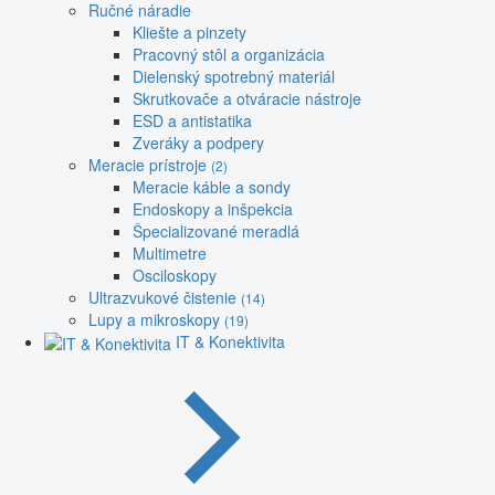
Ručné náradie
Kliešte a pinzety
Pracovný stôl a organizácia
Dielenský spotrebný materiál
Skrutkovače a otváracie nástroje
ESD a antistatika
Zveráky a podpery
Meracie prístroje
(2)
Meracie káble a sondy
Endoskopy a inšpekcia
Špecializované meradlá
Multimetre
Osciloskopy
Ultrazvukové čistenie
(14)
Lupy a mikroskopy
(19)
IT & Konektivita