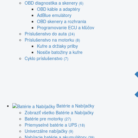
OBD diagnostika a skenery
(6)
OBD káble a adaptéry
AdBlue emulátory
OBD skenery a rozhrania
Programovanie ECU a kľúčov
Príslušenstvo do auta
(24)
Príslušenstvo na motorku
(8)
Kufre a držiaky prilby
Nosiče batožiny a kufre
Cyklo príslušenstvo
(7)
Batérie a Nabíjačky
Zobraziť všetko Batérie a Nabíjačky
Batérie pre motorky
(27)
Priemyselné batérie a UPS
(18)
Univerzálne nabíjačky
(9)
Nabíjacie batérie a akumulátory
(39)