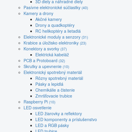
3D diely a náhradné diely
Pasívne elektronické súčiastky
(40)
Kamery a drony
Akčné kamery
Drony a quadkoptéry
RC helikoptéry a lietadlá
Elektronické moduly a senzory
(31)
Krabice a úložisko elektroniky
(23)
Konektory a svorky
(37)
Elektrická kabeláž
PCB a Protoboard
(32)
Skrutky a upevnenie
(10)
Elektronický spotrebný materiál
Rôzny spotrebný materiál
Pásky a lepidlá
Chemikálie a čistenie
Zmršťovacie trubice
Raspberry Pi
(10)
LED osvetlenie
LED žiarovky a reflektory
LED komponenty a príslušenstvo
LED a RGB pásky
LED trubice