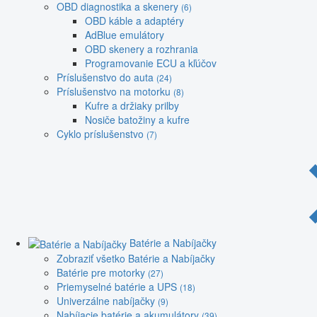
OBD diagnostika a skenery
(6)
OBD káble a adaptéry
AdBlue emulátory
OBD skenery a rozhrania
Programovanie ECU a kľúčov
Príslušenstvo do auta
(24)
Príslušenstvo na motorku
(8)
Kufre a držiaky prilby
Nosiče batožiny a kufre
Cyklo príslušenstvo
(7)
Batérie a Nabíjačky
Zobraziť všetko Batérie a Nabíjačky
Batérie pre motorky
(27)
Priemyselné batérie a UPS
(18)
Univerzálne nabíjačky
(9)
Nabíjacie batérie a akumulátory
(39)