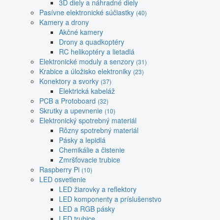
3D diely a náhradné diely
Pasívne elektronické súčiastky
(40)
Kamery a drony
Akčné kamery
Drony a quadkoptéry
RC helikoptéry a lietadlá
Elektronické moduly a senzory
(31)
Krabice a úložisko elektroniky
(23)
Konektory a svorky
(37)
Elektrická kabeláž
PCB a Protoboard
(32)
Skrutky a upevnenie
(10)
Elektronický spotrebný materiál
Rôzny spotrebný materiál
Pásky a lepidlá
Chemikálie a čistenie
Zmršťovacie trubice
Raspberry Pi
(10)
LED osvetlenie
LED žiarovky a reflektory
LED komponenty a príslušenstvo
LED a RGB pásky
LED trubice