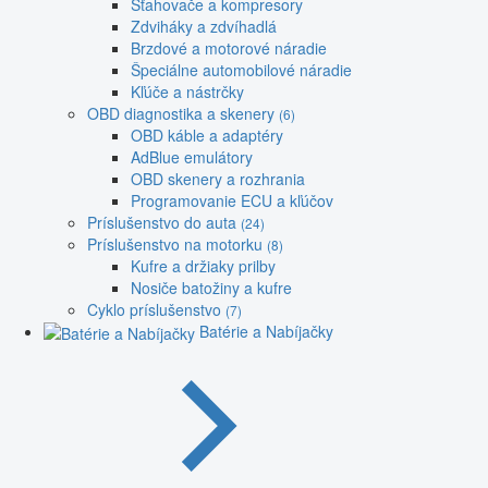
Sťahovače a kompresory
Zdviháky a zdvíhadlá
Brzdové a motorové náradie
Špeciálne automobilové náradie
Kľúče a nástrčky
OBD diagnostika a skenery
(6)
OBD káble a adaptéry
AdBlue emulátory
OBD skenery a rozhrania
Programovanie ECU a kľúčov
Príslušenstvo do auta
(24)
Príslušenstvo na motorku
(8)
Kufre a držiaky prilby
Nosiče batožiny a kufre
Cyklo príslušenstvo
(7)
Batérie a Nabíjačky