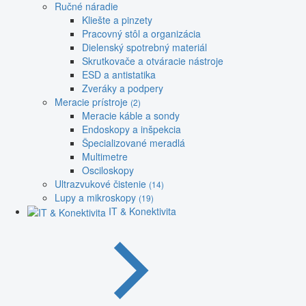
Ručné náradie
Kliešte a pinzety
Pracovný stôl a organizácia
Dielenský spotrebný materiál
Skrutkovače a otváracie nástroje
ESD a antistatika
Zveráky a podpery
Meracie prístroje
(2)
Meracie káble a sondy
Endoskopy a inšpekcia
Špecializované meradlá
Multimetre
Osciloskopy
Ultrazvukové čistenie
(14)
Lupy a mikroskopy
(19)
IT & Konektivita