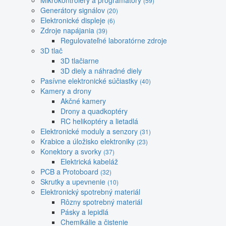
Mikrokontroléry a programátory
(59)
Generátory signálov
(20)
Elektronické displeje
(6)
Zdroje napájania
(39)
Regulovateľné laboratórne zdroje
3D tlač
3D tlačiarne
3D diely a náhradné diely
Pasívne elektronické súčiastky
(40)
Kamery a drony
Akčné kamery
Drony a quadkoptéry
RC helikoptéry a lietadlá
Elektronické moduly a senzory
(31)
Krabice a úložisko elektroniky
(23)
Konektory a svorky
(37)
Elektrická kabeláž
PCB a Protoboard
(32)
Skrutky a upevnenie
(10)
Elektronický spotrebný materiál
Rôzny spotrebný materiál
Pásky a lepidlá
Chemikálie a čistenie