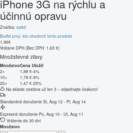
iPhone 3G na rýchlu a
účinnú opravu
Značka:
satkit
Buďte prvý, kto ohodnotí tento produkt
1
,
96
€
Vrátane DPH
(Bez DPH: 1,63 €)
Množstevné zľavy
Množstvo
Cena
Uložiť
2+
1,88 €
-4%
10+
1,78 €
-9%
20+
1,47 €
-25%
Na sklade zostáva už len 3 – objednajte čoskoro!
Štandardné doručenie
St, Aug 12 - Pi, Aug 14
Expresné doručenie
Po, Aug 10 - Ut, Aug 11
Vrátenie do 30 dní
Množstvo