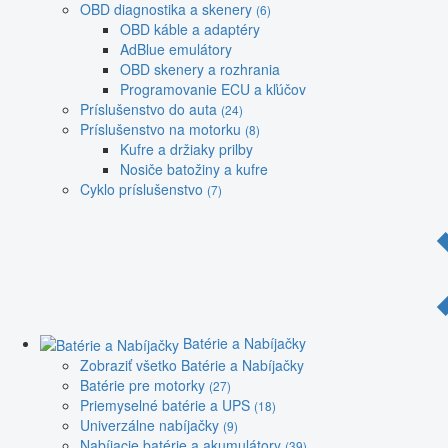
OBD diagnostika a skenery
(6)
OBD káble a adaptéry
AdBlue emulátory
OBD skenery a rozhrania
Programovanie ECU a kľúčov
Príslušenstvo do auta
(24)
Príslušenstvo na motorku
(8)
Kufre a držiaky prilby
Nosiče batožiny a kufre
Cyklo príslušenstvo
(7)
Batérie a Nabíjačky
Zobraziť všetko Batérie a Nabíjačky
Batérie pre motorky
(27)
Priemyselné batérie a UPS
(18)
Univerzálne nabíjačky
(9)
Nabíjacie batérie a akumulátory
(39)