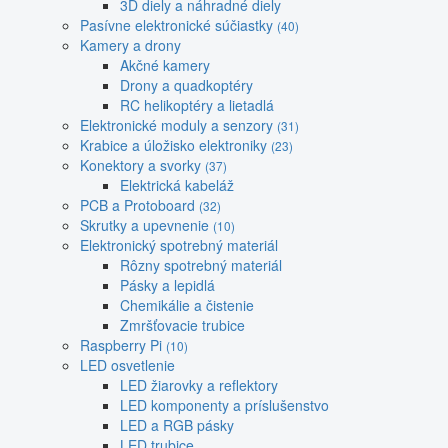
3D diely a náhradné diely
Pasívne elektronické súčiastky
(40)
Kamery a drony
Akčné kamery
Drony a quadkoptéry
RC helikoptéry a lietadlá
Elektronické moduly a senzory
(31)
Krabice a úložisko elektroniky
(23)
Konektory a svorky
(37)
Elektrická kabeláž
PCB a Protoboard
(32)
Skrutky a upevnenie
(10)
Elektronický spotrebný materiál
Rôzny spotrebný materiál
Pásky a lepidlá
Chemikálie a čistenie
Zmršťovacie trubice
Raspberry Pi
(10)
LED osvetlenie
LED žiarovky a reflektory
LED komponenty a príslušenstvo
LED a RGB pásky
LED trubice